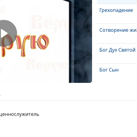
Грехопадение
Сотворение жи
Бог Дух Святой
Бог Сын
Бог - наш Небе
ь
Отец
Избрание Бога
ященнослужитель
Борьба автори