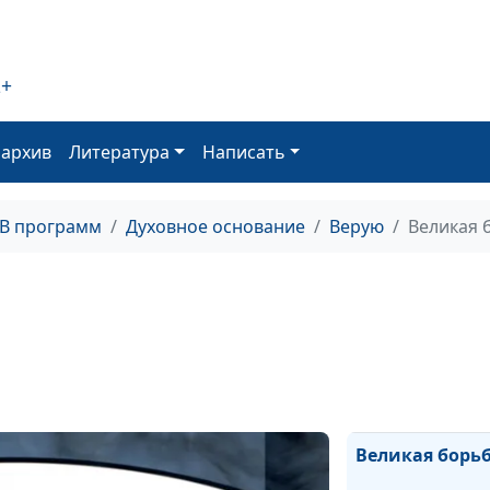
Единство в
разнообразии
2+
Остаток
оархив
Литература
Написать
Собственность
Господа
ТВ программ
Духовное основание
Верую
Великая 
Возрастание в
Христе
Оправдание по
План спасения
Великая борь