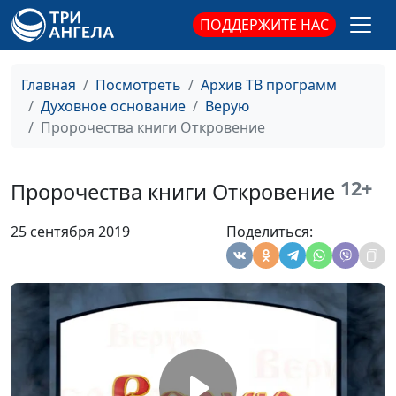
ПОДДЕРЖИТЕ НАС
Драконы в Библии
Валерий Малышев,
#453
Сергей Давидоглу,
библеист, аспирант
Главная
Посмотреть
Архив ТВ программ
Российского
Духовное основание
Верую
государственного
Пророчества книги Откровение
гуманитарного
университета
12+
Пророчества книги Откровение
Самое важное в
Валерий Малышев,
#452
истории творения
Сергей Давидоглу,
25 сентября 2019
Поделиться:
библеист, аспирант
Российского
государственного
гуманитарного
университета
Божий суд над
Армен Матевосян,
#451
Вавилоном
священнослужитель