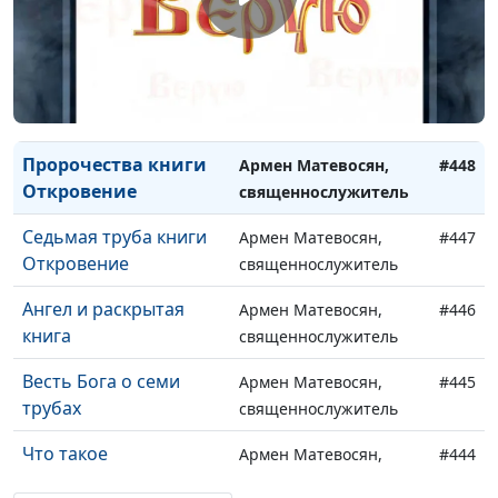
Семь язв в книге
Армен Матевосян,
#450
Откровение
священнослужитель
Образы союзников
Армен Матевосян,
#449
сатаны
священнослужитель
Пророчества книги
Армен Матевосян,
#448
Откровение
священнослужитель
Седьмая труба книги
Армен Матевосян,
#447
Откровение
священнослужитель
Ангел и раскрытая
Армен Матевосян,
#446
книга
священнослужитель
Весть Бога о семи
Армен Матевосян,
#445
трубах
священнослужитель
Что такое
Армен Матевосян,
#444
запечатление
священнослужитель