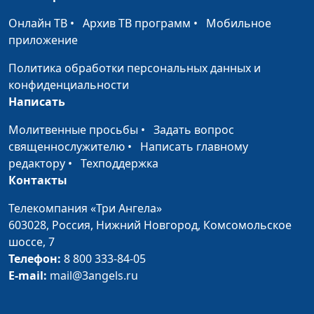
Смирна и Пергам.
Армен Матевосян,
#437
Онлайн ТВ
•
Архив ТВ программ
•
Мобильное
Верность Богу
священнослужитель
приложение
Церковь в Божьих
Армен Матевосян,
#436
Политика обработки персональных данных и
руках
священнослужитель
конфиденциальности
Написать
Явление Бога
Армен Матевосян,
#435
апостолу Иоанну
священнослужитель
Молитвенные просьбы
•
Задать вопрос
священнослужителю
•
Написать главному
Путешествие по книге
Армен Матевосян,
#434
редактору
•
Техподдержка
Откровение
священнослужитель
Контакты
Бог - какой Он?
Юлия Синицына,
#433
Телекомпания «Три Ангела»
Андрей Демидов,
603028,
Россия, Нижний Новгород,
Комсомольское
священнослужитель
шоссе, 7
Жизнь с Богом
Юлия Синицына,
#432
Телефон:
8 800 333-84-05
Андрей Демидов,
E-mail:
mail@3angels.ru
священнослужитель