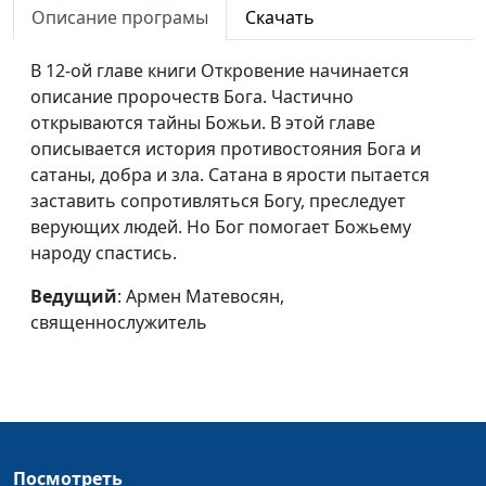
праведников?
Описание програмы
Скачать
Семь печатей в книге
Армен Матевосян,
#443
В 12-ой главе книги Откровение начинается
Откровение
священнослужитель
описание пророчеств Бога. Частично
открываются тайны Божьи. В этой главе
Тайна запечатанного
Армен Матевосян,
#442
описывается история противостояния Бога и
свитка
священнослужитель
сатаны, добра и зла. Сатана в ярости пытается
Престол Божий
Армен Матевосян,
#441
заставить сопротивляться Богу, преследует
священнослужитель
верующих людей. Но Бог помогает Божьему
народу спастись.
Лаодикия: народ суда
Армен Матевосян,
#440
священнослужитель
Ведущий
: Армен Матевосян,
священнослужитель
Филадельфия:
Армен Матевосян,
#439
проповедь Евангелия
священнослужитель
Фиатира и Сардис.
Армен Матевосян,
#438
Опасности и
священнослужитель
искушения
Посмотреть