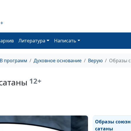
2+
Самое важное 
истории творе
оархив
Литература
Написать
ТВ программ
Духовное основание
Верую
Образы с
12+
сатаны
Божий суд над
Вавилоном
Семь язв в кни
Откровение
Образы союзн
сатаны