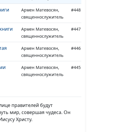
ниги
Армен Матевосян,
#448
священнослужитель
книги
Армен Матевосян,
#447
священнослужитель
тая
Армен Матевосян,
#446
священнослужитель
еми
Армен Матевосян,
#445
священнослужитель
Армен Матевосян,
#444
священнослужитель
лице правителей будут
нуть мир, совершая чудеса. Он
 книге
Армен Матевосян,
#443
исусу Христу.
священнослужитель
анного
Армен Матевосян,
#442