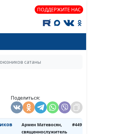
государственного
ПОДДЕРЖИТЕ НАС
гуманитарного
университета
в
Валерий Малышев,
#452
ния
Сергей Давидоглу,
библеист, аспирант
Российского
государственного
оюзников сатаны
гуманитарного
университета
Армен Матевосян,
#451
священнослужитель
Поделиться:
ге
Армен Матевосян,
#450
священнослужитель
иков
Армен Матевосян,
#449
священнослужитель