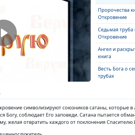
Пророчества к
Откровение
Седьмая труба 
Откровение
Ангел и раскры
книга
Весть Бога о с
трубах
Что такое
ь
запечатление
праведников?
Откровение символизируют союзников сатаны, которые в 
ся Богу, соблюдает Его заповеди. Сатана пытается обма
Семь печатей в
му, желая отвратить каждого от поклонения Спасителю И
Откровение
вященнослужитель
Тайна запечат