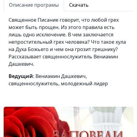
Описание програмы
Скачать
молодежный лидер
Мужья превосходят
Вениамин Дашкевич,
#10
Священное Писание говорит, что любой грех
своих жён?
священнослужитель,
может быть прощен. Из этого правила есть
молодежный лидер
лишь одно исключение. В чем заключается
непростительный грех человека? Что такое хула
Можно ли бояться и
Вениамин Дашкевич,
#9
на Духа Божьего и чем она грозит грешнику?
любить Бога
священнослужитель,
Рассказывает священнослужитель Вениамин
одновременно?
молодежный лидер
Дашкевич.
Почему Иисус ел
Вениамин Дашкевич,
#8
Ведущий
: Вениамин Дашкевич,
вместе с грешниками?
священнослужитель,
священнослужитель, молодежный лидер
молодежный лидер
Кто такие бесы?
Вениамин Дашкевич,
#7
священнослужитель,
молодежный лидер
Что такое Царство
Вениамин Дашкевич,
#6
Небесное?
священнослужитель,