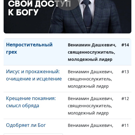
молодежный лидер
Многоженство: норма
Вениамин Дашкевич,
#15
ли это?
священнослужитель,
молодежный лидер
Непростительный
Вениамин Дашкевич,
#14
грех
священнослужитель,
молодежный лидер
Иисус и прокаженный:
Вениамин Дашкевич,
#13
очищение и исцеление
священнослужитель,
молодежный лидер
Крещение покаяния:
Вениамин Дашкевич,
#12
смысл обряда
священнослужитель,
молодежный лидер
Одобряет ли Бог
Вениамин Дашкевич,
#11
войны?
священнослужитель,