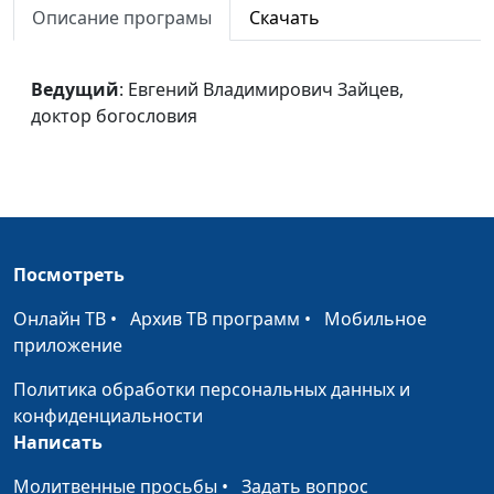
небесном святилище
Описание програмы
Скачать
Владимирович Зайцев,
доктор богословия
Брак и семья
Ведущий
: Евгений Владимирович Зайцев,
Евгений
#35
доктор богословия
Владимирович Зайцев,
доктор богословия
Христианский образ
Евгений
#34
жизни
Владимирович Зайцев,
доктор богословия
Посмотреть
Доверенное
Евгений
#33
управление
Владимирович Зайцев,
Онлайн ТВ
•
Архив ТВ программ
•
Мобильное
доктор богословия
приложение
Суббота
Евгений
#32
Политика обработки персональных данных и
Владимирович Зайцев,
конфиденциальности
доктор богословия
Написать
Закон Божий
Евгений
#31
Молитвенные просьбы
•
Задать вопрос