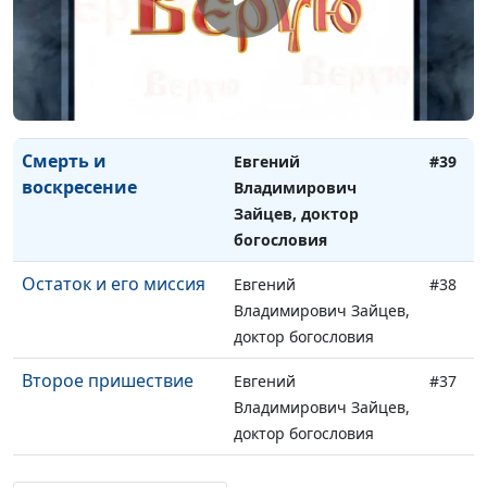
доктор богословия
Тысячелетнее царство
Евгений
#40
и конец греха
Владимирович Зайцев,
доктор богословия
Смерть и
Евгений
#39
воскресение
Владимирович
Зайцев, доктор
богословия
Остаток и его миссия
Евгений
#38
Владимирович Зайцев,
доктор богословия
Второе пришествие
Евгений
#37
Владимирович Зайцев,
доктор богословия
Служение Христа в
Евгений
#36