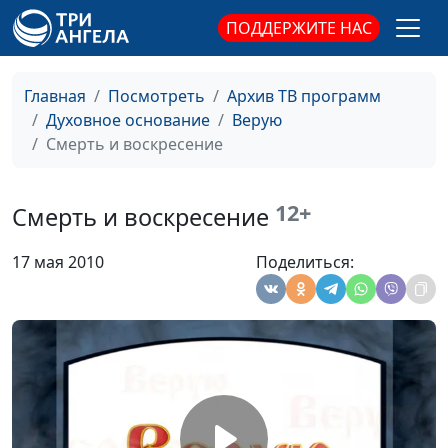
Сотворение жизни
ПОДДЕРЖИТЕ НАС
Николай Смагин,
#47
священнослужитель
Бог Дух Святой
Николай Смагин,
#46
Главная
Посмотреть
Архив ТВ программ
священнослужитель
Духовное основание
Верую
Смерть и воскресение
Бог Сын
Николай Смагин,
#45
священнослужитель
12+
Смерть и воскресение
Бог - наш Небесный
Николай Смагин,
#44
Отец
священнослужитель
17 мая 2010
Поделиться:
Избрание Бога
Николай Смагин,
#43
священнослужитель
Борьба авторитетов
Николай Смагин,
#42
священнослужитель
Новая Земля
Евгений
#41
Владимирович Зайцев,