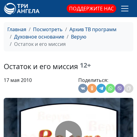
Бог Дух Святой
Николай Смагин,
#46
ПОДДЕРЖИТЕ НАС
священнослужитель
Бог Сын
Николай Смагин,
#45
священнослужитель
Главная
Посмотреть
Архив ТВ программ
Духовное основание
Верую
Бог - наш Небесный
Николай Смагин,
#44
Остаток и его миссия
Отец
священнослужитель
Избрание Бога
Николай Смагин,
#43
12+
Остаток и его миссия
священнослужитель
17 мая 2010
Поделиться:
Борьба авторитетов
Николай Смагин,
#42
священнослужитель
Новая Земля
Евгений
#41
Владимирович Зайцев,
доктор богословия
Тысячелетнее царство
Евгений
#40
и конец греха
Владимирович Зайцев,