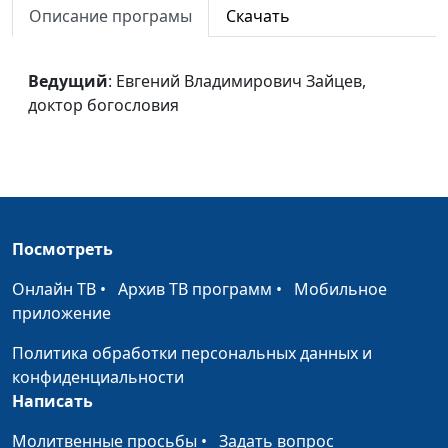
Описание програмы
Скачать
Владимирович Зайцев,
доктор богословия
Христианский образ
Ведущий
: Евгений Владимирович Зайцев,
Евгений
#34
жизни
доктор богословия
Владимирович Зайцев,
доктор богословия
Доверенное
Евгений
#33
управление
Владимирович Зайцев,
доктор богословия
Посмотреть
Суббота
Евгений
#32
Владимирович Зайцев,
Онлайн ТВ
•
Архив ТВ программ
•
Мобильное
доктор богословия
приложение
Закон Божий
Евгений
#31
Политика обработки персональных данных и
Владимирович Зайцев,
конфиденциальности
доктор богословия
Написать
Дар пророчества
Евгений
#30
Молитвенные просьбы
•
Задать вопрос