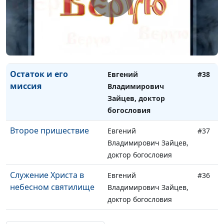
доктор богословия
Смерть и воскресение
Евгений
#39
Владимирович Зайцев,
доктор богословия
Остаток и его
Евгений
#38
миссия
Владимирович
Зайцев, доктор
богословия
Второе пришествие
Евгений
#37
Владимирович Зайцев,
доктор богословия
Служение Христа в
Евгений
#36
небесном святилище
Владимирович Зайцев,
доктор богословия
Брак и семья
Евгений
#35