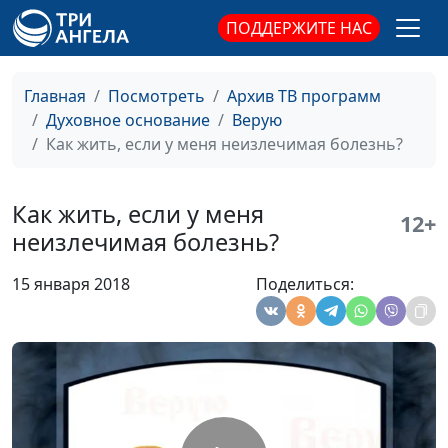
Духовное возрастание
Александр Аппак,
#384
ПОДДЕРЖИТЕ НАС
(вторая часть)
священнослужитель
Духовное возрастание
Александр Аппак,
#383
Главная
Посмотреть
Архив ТВ программ
(первая часть)
священнослужитель
Духовное основание
Верую
Как жить, если у меня неизлечимая болезнь?
«По обетованию -
Александр Аппак,
#382
наследники»
священнослужитель
Как жить, если у меня
12+
Как следовать за
Александр Аппак,
#381
неизлечимая болезнь?
Христом?
священнослужитель
15 января 2018
Поделиться:
Что значит знать
Александр Аппак,
#380
Бога?
священнослужитель
Как жить, если я
Евгений Зайцев,
#379
боюсь сделать выбор?
к.филос.н., доктор
богословия
Как жить, если мы не
Евгений Зайцев,
#378