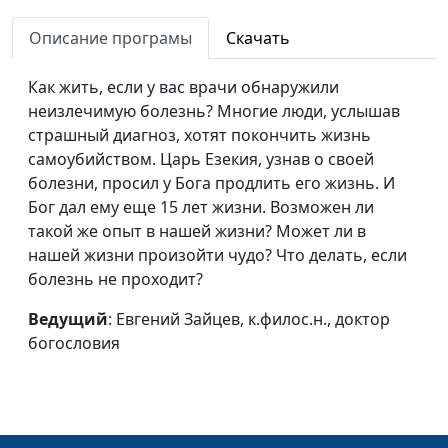
семья разрушена?
к.филос.н., доктор
Описание програмы
Скачать
богословия
Как жить, если я
Евгений Зайцев,
#372
Как жить, если у вас врачи обнаружили
потерял близкого
к.филос.н., доктор
неизлечимую болезнь? Многие люди, услышав
человека?
богословия
страшный диагноз, хотят покончить жизнь
самоубийством. Царь Езекия, узнав о своей
Как жить, если меня
Евгений Зайцев,
#371
болезни, просил у Бога продлить его жизнь. И
никто не любит?
к.филос.н., доктор
Бог дал ему еще 15 лет жизни. Возможен ли
богословия
такой же опыт в нашей жизни? Может ли в
нашей жизни произойти чудо? Что делать, если
Как жить, если я не
Евгений Зайцев,
#370
болезнь не проходит?
вижу смысла в жизни?
к.филос.н., доктор
богословия
Ведущий
: Евгений Зайцев, к.филос.н., доктор
богословия
Как жить, если я
Евгений Зайцев,
#369
запутался в советах?
к.филос.н., доктор
богословия
Как жить, если я не
Евгений Зайцев,
#368