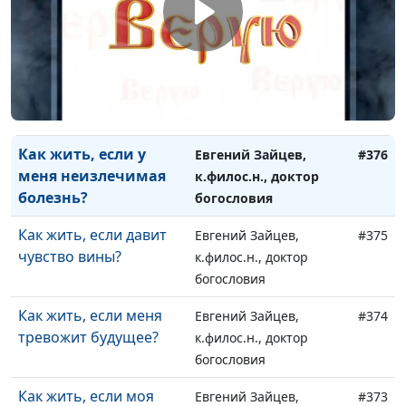
можем простить?
к.филос.н., доктор
богословия
Как жить, если вокруг
Евгений Зайцев,
#377
столько
к.филос.н., доктор
несправедливости?
богословия
Как жить, если у
Евгений Зайцев,
#376
меня неизлечимая
к.филос.н., доктор
болезнь?
богословия
Как жить, если давит
Евгений Зайцев,
#375
чувство вины?
к.филос.н., доктор
богословия
Как жить, если меня
Евгений Зайцев,
#374
тревожит будущее?
к.филос.н., доктор
богословия
Как жить, если моя
Евгений Зайцев,
#373