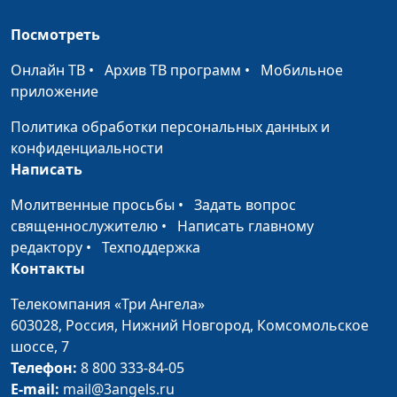
понимаю Бога?
к.филос.н., доктор
богословия
Посмотреть
Хула на Духа Святого
Алексей Бритов, Олег
#367
Онлайн ТВ
•
Архив ТВ программ
•
Мобильное
Гончаров, магистр
приложение
богословия, член
Политика обработки персональных данных и
Совета по
конфиденциальности
взаимодействию с
Написать
религиозными
объединениями при
Молитвенные просьбы
•
Задать вопрос
Президенте
священнослужителю
•
Написать главному
Российской Федерации
редактору
•
Техподдержка
Контакты
Америка в библейских
Алексей Бритов, Олег
#366
пророчествах
Гончаров, магистр
Телекомпания «Три Ангела»
богословия, член
603028,
Россия, Нижний Новгород,
Комсомольское
Совета по
шоссе, 7
взаимодействию с
Телефон:
8 800 333-84-05
религиозными
E-mail:
mail@3angels.ru