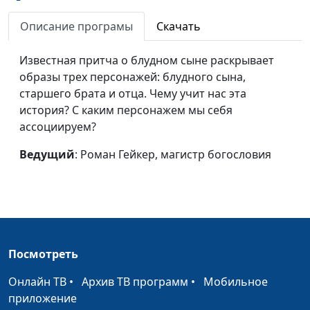
Давид — муж по
Роман Гейкер, магистр
#221
сердцу Господа
богословия
Описание програмы
Скачать
Радость
Роман Гейкер, магистр
#220
Известная притча о блудном сыне раскрывает
богословия
образы трех персонажей: блудного сына,
старшего брата и отца. Чему учит нас эта
Воскресение мертвых
Юлия Синицына,
#219
история? С каким персонажем мы себя
Вадим Кочкарев,
ассоциируем?
священнослужитель,
магистр богословия
Ведущий
: Роман Гейкер, магистр богословия
Библия
Юлия Синицына,
#218
Вадим Кочкарев,
священнослужитель,
магистр богословия
Защита Бога
Юлия Синицына,
#217
Посмотреть
Вадим Кочкарев,
Онлайн ТВ
•
Архив ТВ программ
•
Мобильное
священнослужитель,
приложение
магистр богословия