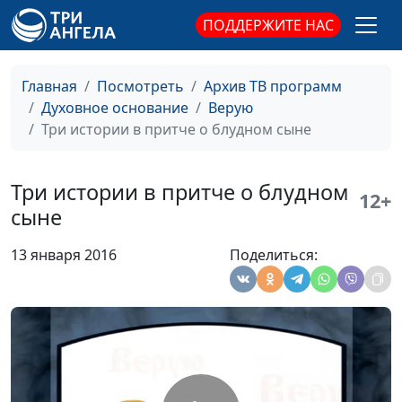
Академии
ПОДДЕРЖИТЕ НАС
Песнь Песней
Иван Лобанов,
#232
сотрудник Института
перевода Библии при
Главная
Посмотреть
Архив ТВ программ
Заокской Духовной
Духовное основание
Верую
Академии
Три истории в притче о блудном сыне
Супружество как
Роман Гейкер, магистр
#231
воплощенное
богословия
Три истории в притче о блудном
12+
Евангелие
сыне
Совершенство
Роман Гейкер, магистр
#230
13 января 2016
Поделиться:
богословия
Следует ли заставлять
Роман Гейкер, магистр
#229
себя делать то, что
богословия
предписано в Библии
Чувство вины
Роман Гейкер, магистр
#228
богословия