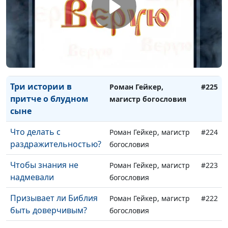
Библия как пособие
Роман Гейкер, магистр
#227
по воспитанию детей
богословия
Путь ко злу
Роман Гейкер, магистр
#226
богословия
Три истории в
Роман Гейкер,
#225
притче о блудном
магистр богословия
сыне
Что делать с
Роман Гейкер, магистр
#224
раздражительностью?
богословия
Чтобы знания не
Роман Гейкер, магистр
#223
надмевали
богословия
Призывает ли Библия
Роман Гейкер, магистр
#222
быть доверчивым?
богословия