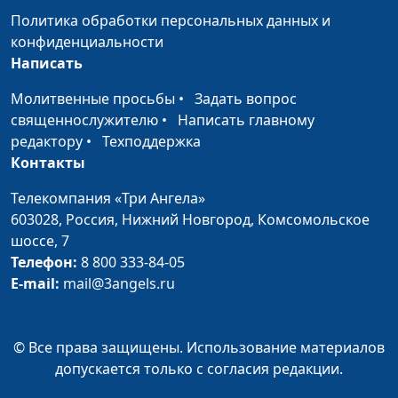
Политика обработки персональных данных и
Соблюдение субботы
Юлия Синицына,
#216
конфиденциальности
Вадим Кочкарев,
Написать
священнослужитель,
магистр богословия
Молитвенные просьбы
•
Задать вопрос
священнослужителю
•
Написать главному
Неверующий супруг
Юлия Синицына,
#215
редактору
•
Техподдержка
Вадим Кочкарев,
Контакты
священнослужитель,
магистр богословия
Телекомпания «Три Ангела»
603028,
Россия, Нижний Новгород,
Комсомольское
Любовь ко врагу
Юлия Синицына,
#214
шоссе, 7
Вадим Кочкарев,
Телефон:
8 800 333-84-05
священнослужитель,
E-mail:
mail@3angels.ru
магистр богословия
Пророки от Бога
Юлия Синицына,
#213
© Все права защищены. Использование материалов
Вадим Кочкарев,
допускается только с согласия редакции.
священнослужитель,
магистр богословия