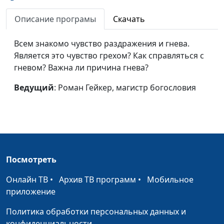
Радость
Роман Гейкер,
#220
магистр богословия
Описание програмы
Скачать
Воскресение мертвых
Юлия Синицына,
#219
Всем знакомо чувство раздражения и гнева.
Вадим Кочкарев,
Является это чувство грехом? Как справляться с
священнослужитель,
гневом? Важна ли причина гнева?
магистр богословия
Ведущий
: Роман Гейкер, магистр богословия
Библия
Юлия Синицына,
#218
Вадим Кочкарев,
священнослужитель,
магистр богословия
Защита Бога
Юлия Синицына,
#217
Посмотреть
Вадим Кочкарев,
священнослужитель,
Онлайн ТВ
•
Архив ТВ программ
•
Мобильное
магистр богословия
приложение
Соблюдение субботы
Юлия Синицына,
#216
Политика обработки персональных данных и
Вадим Кочкарев,
конфиденциальности