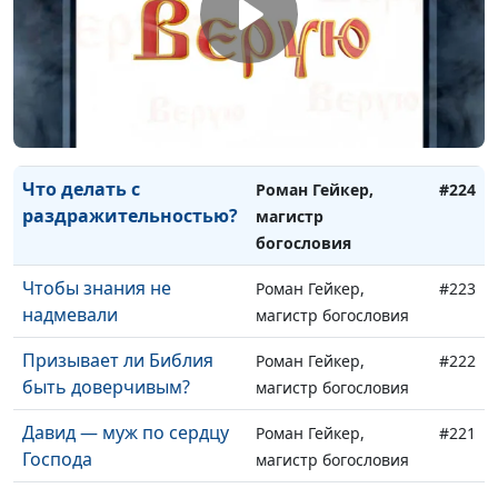
Путь ко злу
Роман Гейкер,
#226
магистр богословия
Три истории в притче о
Роман Гейкер,
#225
блудном сыне
магистр богословия
Что делать с
Роман Гейкер,
#224
раздражительностью?
магистр
богословия
Чтобы знания не
Роман Гейкер,
#223
надмевали
магистр богословия
Призывает ли Библия
Роман Гейкер,
#222
быть доверчивым?
магистр богословия
Давид — муж по сердцу
Роман Гейкер,
#221
Господа
магистр богословия