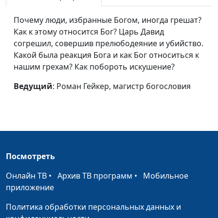
Давид — муж по
Роман Гейкер, магистр
#221
сердцу Господа
богословия
Почему люди, избранные Богом, иногда грешат?
Как к этому относится Бог? Царь Давид
Радость
Роман Гейкер, магистр
#220
согрешил, совершив прелюбодеяние и убийство.
богословия
Какой была реакция Бога и как Бог относиться к
Воскресение мертвых
Юлия Синицына,
#219
нашим грехам? Как побороть искушение?
Вадим Кочкарев,
Ведущий
: Роман Гейкер, магистр богословия
священнослужитель,
магистр богословия
Библия
Юлия Синицына,
#218
Вадим Кочкарев,
священнослужитель,
магистр богословия
Посмотреть
Защита Бога
Юлия Синицына,
#217
Онлайн ТВ
•
Архив ТВ программ
•
Мобильное
Вадим Кочкарев,
приложение
священнослужитель,
Политика обработки персональных данных и
магистр богословия