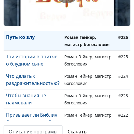
богословия
Библия как пособие
Роман Гейкер, магистр
#227
по воспитанию детей
богословия
Путь ко злу
Роман Гейкер,
#226
магистр богословия
Три истории в притче
Роман Гейкер, магистр
#225
о блудном сыне
богословия
Что делать с
Роман Гейкер, магистр
#224
раздражительностью?
богословия
Чтобы знания не
Роман Гейкер, магистр
#223
надмевали
богословия
Призывает ли Библия
Роман Гейкер, магистр
#222
быть доверчивым?
богословия
Описание програмы
Скачать