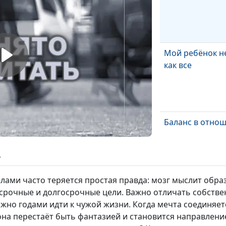
Мой ребёнок не
как все
Баланс в отно
ь
ами часто теряется простая правда: мозг мыслит образ
Как принимать
осрочные и долгосрочные цели. Важно отличать собств
решения
жно годами идти к чужой жизни. Когда мечта соединяет
она перестаёт быть фантазией и становится направлени