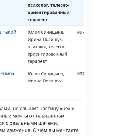
психолог, телесно-
ориентированный
терапевт
 такой,
Юлия Синицына,
#979
Ирина Полищук,
психолог, телесно-
ориентированный
терапевт
шениях
Юлия Синицына,
#978
Ирина Полищук,
психолог, телесно-
ориентированный
терапевт
ами, не слышит частицу «не» и
 мудрые
Юлия Синицына,
#977
енные мечты от навязанных
Ирина Полищук,
ся с реальными шагами,
психолог, телесно-
ем движения. О чём вы мечтаете