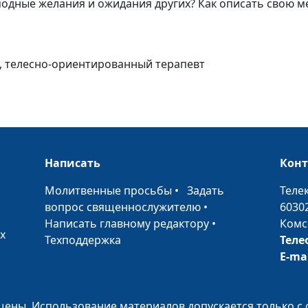
модные желания и ожидания других? Как описать свою ме
Как справиться
детской истери
г, телесно-ориентированный терапевт
Можно ли возр
чувства
Написать
Кон
•
Молитвенные просьбы
•
Задать
Теле
вопрос священнослужителю
•
6030
Написать главному редактору
•
Комс
х
Гибкие границы
Техподдержка
Теле
отношениях
E-ma
ены. Использование материалов допускается только с 