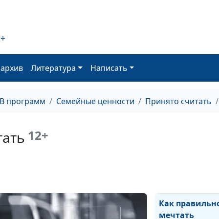
Как сохранить 
токсичной раб
среде
2+
Как найти себя
30...
оархив
Литература
Написать
Жить прошлым.
ТВ программ
Семейные ценности
Принято считать
плохо?
12+
тать
Легко ли измен
жизнь
Как правильн
мечтать