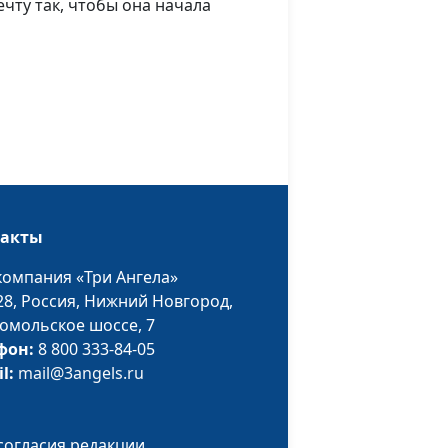
ориентированный
чту так, чтобы она начала
терапевт
 с
Юлия Синицына,
#976
кой
Ирина Полищук,
психолог, телесно-
ориентированный
терапевт
одить
Юлия Синицына,
#975
Ирина Полищук,
такты
психолог, телесно-
компания «Три Ангела»
ориентированный
28,
Россия, Нижний Новгород,
терапевт
омольское шоссе, 7
 в
Юлия Синицына,
#974
фон:
8 800 333-84-05
Ирина Полищук,
il:
mail@3angels.ru
психолог, телесно-
ориентированный
терапевт
согласия редакции.