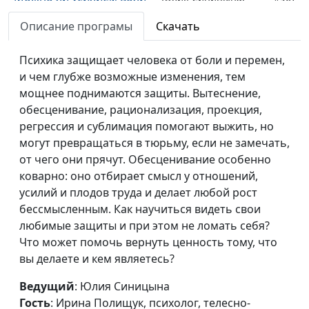
контролировать себя
Ирина Полищук,
Описание програмы
Скачать
психолог, телесно-
ориентированный
Психика защищает человека от боли и перемен,
терапевт
и чем глубже возможные изменения, тем
Что такое настоящая
мощнее поднимаются защиты. Вытеснение,
Юлия Синицына,
#966
близость
обесценивание, рационализация, проекция,
Ирина Полищук,
регрессия и сублимация помогают выжить, но
психолог, телесно-
могут превращаться в тюрьму, если не замечать,
ориентированный
от чего они прячут. Обесценивание особенно
терапевт
коварно: оно отбирает смысл у отношений,
Почему мы боимся быть
Мария Мараханова,
#965
усилий и плодов труда и делает любой рост
слабыми
Иван Соклаков,
бессмысленным. Как научиться видеть свои
клинический
любимые защиты и при этом не ломать себя?
психолог,
Что может помочь вернуть ценность тому, что
когнитивно -
вы делаете и кем являетесь?
поведенческий
Ведущий
: Юлия Синицына
терапевт
Гость
: Ирина Полищук, психолог, телесно-