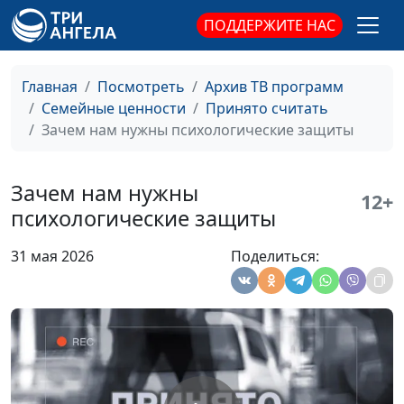
ориентированный
ПОДДЕРЖИТЕ НАС
терапевт
Жить здесь и сейчас
Юлия Синицына,
#973
Ирина Полищук,
Главная
Посмотреть
Архив ТВ программ
психолог, телесно-
Семейные ценности
Принято считать
ориентированный
Зачем нам нужны психологические защиты
терапевт
Вина должна быть
Юлия Синицына,
#972
Зачем нам нужны
12+
продуктивной?
Ирина Полищук,
психологические защиты
психолог, телесно-
ориентированный
31 мая 2026
Поделиться:
терапевт
Сверхчувствительность:
Юлия Синицына,
#971
как защитить себя
Ирина Полищук,
психолог, телесно-
ориентированный
терапевт