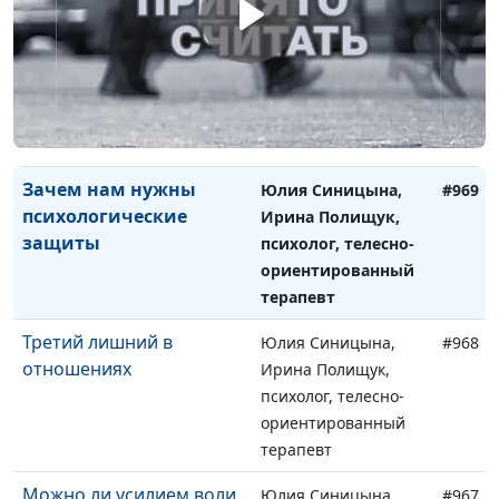
А что я чувствую...
Юлия Синицына,
#970
Ирина Полищук,
психолог, телесно-
ориентированный
терапевт
Зачем нам нужны
Юлия Синицына,
#969
психологические
Ирина Полищук,
защиты
психолог, телесно-
ориентированный
терапевт
Третий лишний в
Юлия Синицына,
#968
отношениях
Ирина Полищук,
психолог, телесно-
ориентированный
терапевт
Можно ли усилием воли
Юлия Синицына,
#967