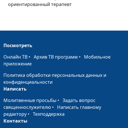
Если стыдно за свои
Мария Мараханова,
#964
ориентированный терапевт
чувства
Иван Соклаков,
клинический
психолог,
когнитивно -
поведенческий
терапевт
Посмотреть
Перфекционизм в
Мария Мараханова,
#963
Онлайн ТВ
•
Архив ТВ программ
•
Мобильное
духовной жизни
Иван Соклаков,
приложение
клинический
Политика обработки персональных данных и
психолог,
конфиденциальности
когнитивно -
Написать
поведенческий
терапевт
Молитвенные просьбы
•
Задать вопрос
священнослужителю
•
Написать главному
Психологически зрелый
Мария Мараханова,
#962
редактору
•
Техподдержка
христианин
Иван Соклаков,
Контакты
клинический