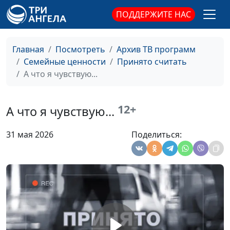
терапевт
ПОДДЕРЖИТЕ НАС
Гибкие границы в
Юлия Синицына,
#974
отношениях
Ирина Полищук,
Главная
Посмотреть
Архив ТВ программ
психолог, телесно-
Семейные ценности
Принято считать
ориентированный
А что я чувствую...
терапевт
Жить здесь и сейчас
Юлия Синицына,
#973
12+
Ирина Полищук,
А что я чувствую...
психолог, телесно-
ориентированный
31 мая 2026
Поделиться:
терапевт
Вина должна быть
Юлия Синицына,
#972
продуктивной?
Ирина Полищук,
психолог, телесно-
ориентированный
терапевт