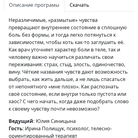
Описание програмы
Скачать
психолог, телесно-
ориентированный
Неразличимые, «размытые» чувства
терапевт
превращают внутреннее состояние в сплошную
Можно ли усилием воли
боль без формы, и тогда легко потянуться к
Юлия Синицына,
#967
контролировать себя
зависимостям, чтобы хоть как-то заглушить её.
Ирина Полищук,
Как врач уточняет характер боли в теле, так и
психолог, телесно-
человеку важно научиться различать свои
ориентированный
переживания: страх, стыд, злость, одиночество,
терапевт
вину. Чёткие названия чувств дают возможность
Что такое настоящая
Юлия Синицына,
#966
выбрать, как жить дальше, а не лишь спасаться
близость
Ирина Полищук,
от непонятного «мне плохо». Как распознать
психолог, телесно-
своё состояние, если внутри только пустота или
ориентированный
хаос? С чего начать, когда даже подобрать слово
терапевт
к своему чувству почти невозможно?
Почему мы боимся быть
Мария Мараханова,
#965
Ведущий
: Юлия Синицына
слабыми
Иван Соклаков,
Гость
: Ирина Полищук, психолог, телесно-
клинический
ориентированный терапевт