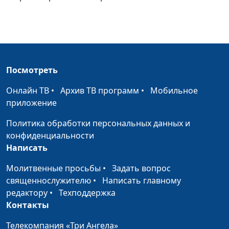
психолог,
когнитивно -
поведенческий
терапевт
Если стыдно за свои
Мария Мараханова,
#964
Посмотреть
чувства
Иван Соклаков,
клинический
Онлайн ТВ
•
Архив ТВ программ
•
Мобильное
психолог,
приложение
когнитивно -
Политика обработки персональных данных и
поведенческий
конфиденциальности
терапевт
Написать
Перфекционизм в
Мария Мараханова,
#963
Молитвенные просьбы
•
Задать вопрос
духовной жизни
Иван Соклаков,
священнослужителю
•
Написать главному
клинический
редактору
•
Техподдержка
психолог,
Контакты
когнитивно -
поведенческий
Телекомпания «Три Ангела»