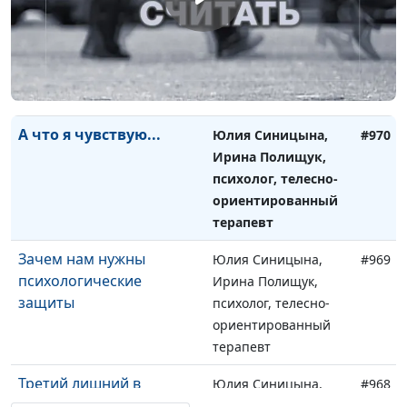
Сверхчувствительность:
Юлия Синицына,
#971
как защитить себя
Ирина Полищук,
психолог, телесно-
ориентированный
терапевт
А что я чувствую...
Юлия Синицына,
#970
Ирина Полищук,
психолог, телесно-
ориентированный
терапевт
Зачем нам нужны
Юлия Синицына,
#969
психологические
Ирина Полищук,
защиты
психолог, телесно-
ориентированный
терапевт
Третий лишний в
Юлия Синицына,
#968
отношениях
Ирина Полищук,