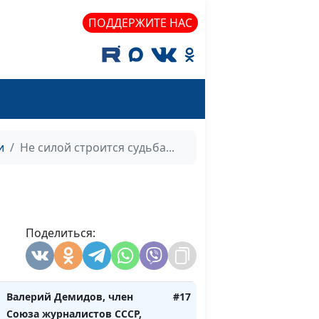
Иван Лобанов
ПОДДЕРЖИТЕ НАС
Ирина Кириченко, Д. Юнак,
#19
пастор, историк церкви, В.
Юнак пастор, А. Юнак, пастор,
П. Гончар, пастор, Н.
Подчуфарова, учитель музыки,
В. Костев, пастор, А. Гладков,
пастор
и
Не силой строится судьба...
Ирина Кириченко, Д. Юнак,
#18
пастор, историк церкви, В.
Юнак пастор, А. Юнак, пастор,
П. Гончар, пастор, Н.
Поделиться:
Подчуфарова, учитель музыки,
В. Костев, пастор, А. Гладков,
пастор
Валерий Демидов, член
#17
Союза журналистов СССР,