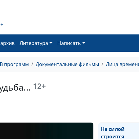
По примеру
Отца... (вторая
2+
серия)
оархив
Литература
Написать
ТВ программ
Документальные фильмы
Лица времен
По примеру
Отца...
12+
удьба...
(первая серия)
Не силой
строится