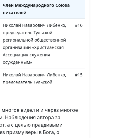
член Международного Союза
писателей
Николай Назарович Либенко,
#16
председатель Тульской
региональной общественной
организации «Христианская
Ассоциация служения
осужденным»
Николай Назарович Либенко,
#15
председатель Тульской
региональной общественной
организации «Христианская
Ассоциация служения
многое видел и и через многое
осужденным»
и. Наблюдения автора за
Людмила Верлан,
#14
от, а с целью правдивыми
руководитель центра помощи
з призму веры в Бога, о