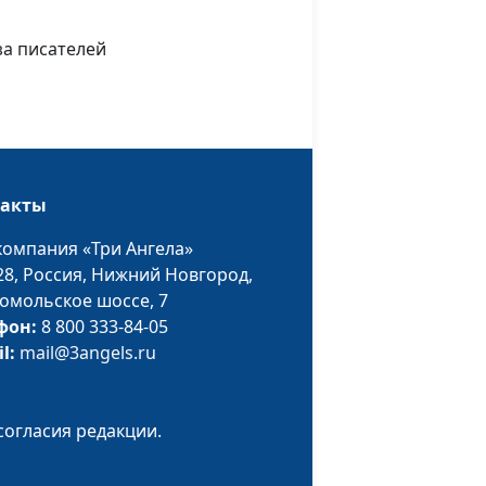
детям с особенными
потребностями
за писателей
Сергей Парфенов
#13
Светлана и Михаил Гладкие
#12
Вероника Федулова,
#10
такты
чемпионка мира по
синхронному плаванию
компания «Три Ангела»
28,
Россия, Нижний Новгород,
Сапар Бульяков
#9
омольское шоссе, 7
фон:
8 800 333-84-05
il:
mail@3angels.ru
Клименко Виктор
#8
согласия редакции.
Татьяна и Виталий Костицыны
#7