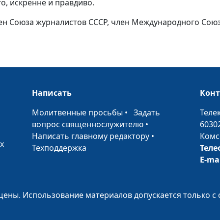
о, искренне и правдиво.
лен Союза журналистов СССР, член Международного Сою
Санаторий
«Наш Дом»
«Божий дар»
Дороже
Написать
Кон
золота
•
Молитвенные просьбы
•
Задать
Теле
вопрос священнослужителю
•
6030
Как вы
Написать главному редактору
•
Комс
сделали
х
Техподдержка
Теле
одному из
E-ma
малых сих
Дорога домой
ены. Использование материалов допускается только с 
Дорога домой