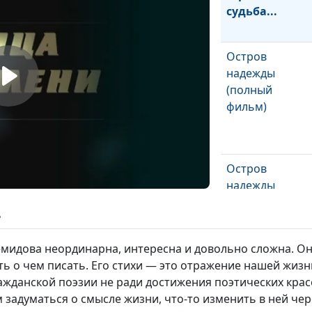
судьба...
Остров
надежды
(полный
фильм)
Остров
надежды
(сокращенный
ь
вариант)
мидова неординарна, интересна и довольно сложна. Он 
ь о чем писать. Его стихи — это отражение нашей жизн
Здесь живет
ажданской поэзии не ради достижения поэтических крас
надежда
задуматься о смысле жизни, что-то изменить в ней чере