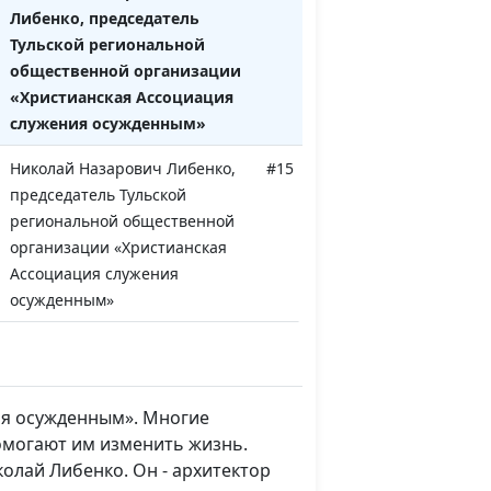
Либенко, председатель
Тульской региональной
общественной организации
«Христианская Ассоциация
служения осужденным»
Николай Назарович Либенко,
#15
председатель Тульской
региональной общественной
организации «Христианская
Ассоциация служения
осужденным»
Людмила Верлан,
#14
руководитель центра помощи
детям с особенными
ия осужденным». Многие
потребностями
омогают им изменить жизнь.
Сергей Парфенов
#13
колай Либенко. Он - архитектор