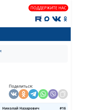
Юнак пастор, А. Юнак, пастор,
П. Гончар, пастор, Н.
ПОДДЕРЖИТЕ НАС
Подчуфарова, учитель музыки,
В. Костев, пастор, А. Гладков,
пастор
Ирина Кириченко, Д. Юнак,
#18
пастор, историк церкви, В.
Юнак пастор, А. Юнак, пастор,
и
П. Гончар, пастор, Н.
Подчуфарова, учитель музыки,
В. Костев, пастор, А. Гладков,
пастор
Валерий Демидов, член Союза
#17
Поделиться:
журналистов СССР, член
Международного Союза
писателей
Николай Назарович
#16