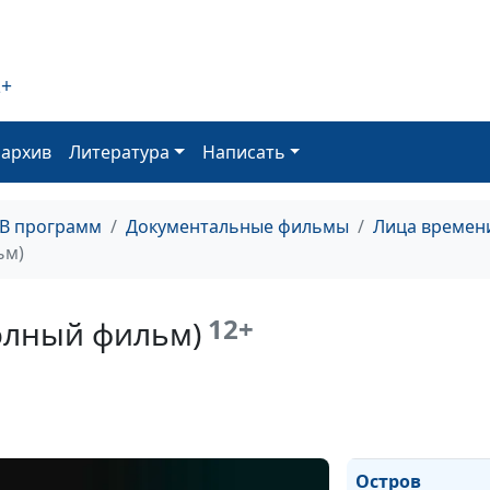
серия)
2+
оархив
Литература
Написать
По примеру
Отца...
(первая серия)
ТВ программ
Документальные фильмы
Лица времен
ьм)
12+
олный фильм)
Не силой
строится
судьба...
Остров