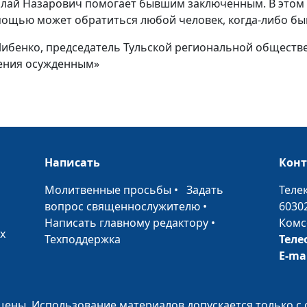
«Наш Дом»
иколай Назарович помогает бывшим заключенным. В этом
мощью может обратиться любой человек, когда-либо бы
«Божий дар»
Либенко, председатель Тульской региональной обществ
Дороже
жения осужденным»
золота
Как вы
сделали
одному из
Написать
Кон
малых сих
•
Молитвенные просьбы
•
Задать
Теле
Дорога домой
вопрос священнослужителю
•
6030
Написать главному редактору
•
Комс
Дорога домой
х
Техподдержка
Теле
Профессия:
E-ma
пастор
Насмешки
ены. Использование материалов допускается только с 