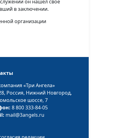
 служении он нашел свое
вший в заключении.
Светлана и Михаил Гладкие
#12
енной организации
Вероника Федулова,
#10
чемпионка мира по
синхронному плаванию
Сапар Бульяков
#9
такты
компания «Три Ангела»
Клименко Виктор
#8
28,
Россия, Нижний Новгород,
омольское шоссе, 7
Татьяна и Виталий Костицыны
#7
фон:
8 800 333-84-05
Лия Кайтанен
#6
il:
mail@3angels.ru
#5
согласия редакции.