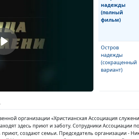
надежды
(полный
фильм)
Остров
надежды
(сокращенный
вариант)
Здесь живет
ь
надежда
венной организации «Христианская Ассоциация служен
ходят здесь приют и заботу. Сотрудники Ассоциации п
Санаторий
ь приют, создают семьи. Председатель организации - Ни