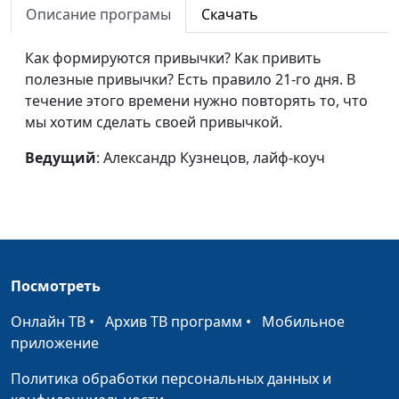
лайф-коуч
Описание програмы
Скачать
Где найти
Александр Кузнецов,
#67
Как формируются привычки? Как привить
дополнительное
лайф-коуч
полезные привычки? Есть правило 21-го дня. В
время?
течение этого времени нужно повторять то, что
мы хотим сделать своей привычкой.
Важность
Александр Кузнецов,
#66
планирования
лайф-коуч
Ведущий
: Александр Кузнецов, лайф-коуч
Цели: от постановки до
Александр Кузнецов,
#65
достижения
лайф-коуч
Принцип 80/20
Александр Кузнецов,
#64
лайф-коуч
Посмотреть
Как управлять
Евгений Скрипников,
#63
эмоциями?
священнослужитель
Онлайн ТВ
•
Архив ТВ программ
•
Мобильное
приложение
Села батарейка:
Евгений Скрипников,
#62
эмоциональное
священнослужитель
Политика обработки персональных данных и
выгорание