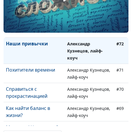
менеджмента
лайф-коуч
Матрица Эйзенхауэра:
Александр Кузнецов,
#73
расставляем
лайф-коуч
приоритеты
Наши привычки
Александр
#72
Кузнецов, лайф-
коуч
Похитители времени
Александр Кузнецов,
#71
лайф-коуч
Справиться с
Александр Кузнецов,
#70
прокрастинацией
лайф-коуч
Как найти баланс в
Александр Кузнецов,
#69
жизни?
лайф-коуч
Мне лень! Что делать?
Александр Кузнецов,
#68