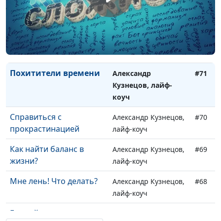
расставляем
лайф-коуч
приоритеты
Наши привычки
Александр Кузнецов,
#72
лайф-коуч
Похитители времени
Александр
#71
Кузнецов, лайф-
коуч
Справиться с
Александр Кузнецов,
#70
прокрастинацией
лайф-коуч
Как найти баланс в
Александр Кузнецов,
#69
жизни?
лайф-коуч
Мне лень! Что делать?
Александр Кузнецов,
#68
лайф-коуч
Где найти
Александр Кузнецов,
#67