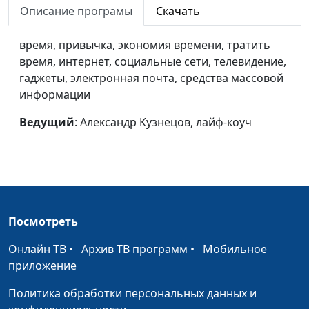
дополнительное
лайф-коуч
Описание програмы
Скачать
время?
время, привычка, экономия времени, тратить
Важность
Александр Кузнецов,
#66
время, интернет, социальные сети, телевидение,
планирования
лайф-коуч
гаджеты, электронная почта, средства массовой
информации
Цели: от постановки до
Александр Кузнецов,
#65
достижения
лайф-коуч
Ведущий
: Александр Кузнецов, лайф-коуч
Принцип 80/20
Александр Кузнецов,
#64
лайф-коуч
Как управлять
Евгений Скрипников,
#63
эмоциями?
священнослужитель
Посмотреть
Села батарейка:
Евгений Скрипников,
#62
эмоциональное
священнослужитель
Онлайн ТВ
•
Архив ТВ программ
•
Мобильное
выгорание
приложение
Что делать со
Евгений Скрипников,
#61
Политика обработки персональных данных и
стереотипами?
священнослужитель