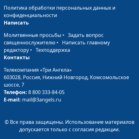
Давать ли обещания?
Евгений Скрипников,
#52
Политика обработки персональных данных и
священнослужитель
конфиденциальности
Написать
Как реагировать на
Евгений Скрипников,
#51
сарказм?
священнослужитель
Молитвенные просьбы
•
Задать вопрос
священнослужителю
•
Написать главному
Самооправдание - враг
Евгений Скрипников,
#50
редактору
•
Техподдержка
или союзник?
священнослужитель
Контакты
Научитесь начинать!
Евгений Скрипников,
#49
Телекомпания «Три Ангела»
священнослужитель
603028,
Россия, Нижний Новгород,
Комсомольское
шоссе, 7
Как принимать
Евгений Скрипников,
#48
Телефон:
8 800 333-84-05
решения?
священнослужитель
E-mail:
mail@3angels.ru
Лучшее начало дня
Евгений Скрипников,
#47
священнослужитель
© Все права защищены. Использование материалов
Сила благодарности
Евгений Скрипников,
#46
допускается только с согласия редакции.
священнослужитель