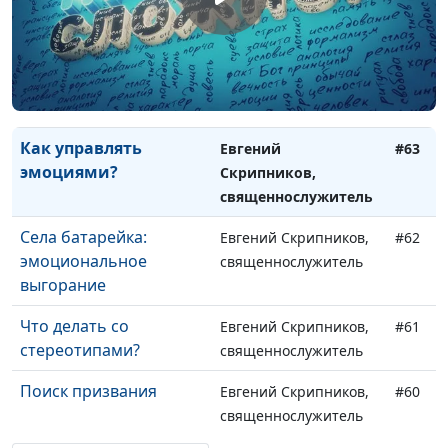
Цели: от постановки
Александр Кузнецов,
#65
до достижения
лайф-коуч
Принцип 80/20
Александр Кузнецов,
#64
лайф-коуч
Как управлять
Евгений
#63
эмоциями?
Скрипников,
священнослужитель
Села батарейка:
Евгений Скрипников,
#62
эмоциональное
священнослужитель
выгорание
Что делать со
Евгений Скрипников,
#61
стереотипами?
священнослужитель
Поиск призвания
Евгений Скрипников,
#60
священнослужитель