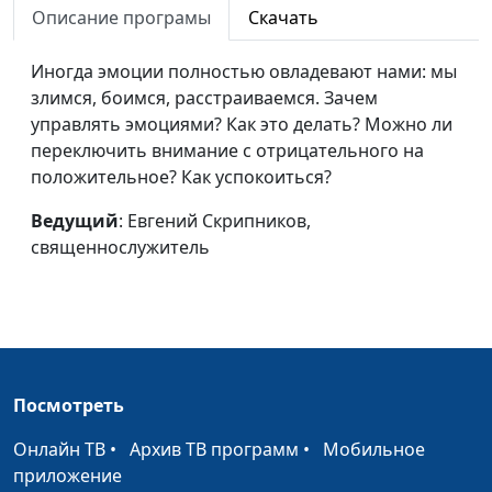
Учимся учиться
Евгений Скрипников,
#59
Описание програмы
Скачать
священнослужитель
Иногда эмоции полностью овладевают нами: мы
Как правильно
Евгений Скрипников,
#58
злимся, боимся, расстраиваемся. Зачем
конфликтовать?
священнослужитель
управлять эмоциями? Как это делать? Можно ли
переключить внимание с отрицательного на
Кто на нас влияет?
Евгений Скрипников,
#57
положительное? Как успокоиться?
священнослужитель
Ведущий
: Евгений Скрипников,
Как победить лень?
Евгений Скрипников,
#56
священнослужитель
священнослужитель
Я никому ничего не
Евгений Скрипников,
#55
должен
священнослужитель
Умение говорить
Евгений Скрипников,
#54
«нет»
священнослужитель
Посмотреть
Слушать и слышать
Евгений Скрипников,
#53
Онлайн ТВ
•
Архив ТВ программ
•
Мобильное
священнослужитель
приложение