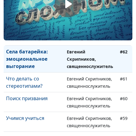
Принцип 80/20
Александр Кузнецов,
#64
лайф-коуч
Как управлять
Евгений Скрипников,
#63
эмоциями?
священнослужитель
Села батарейка:
Евгений
#62
эмоциональное
Скрипников,
выгорание
священнослужитель
Что делать со
Евгений Скрипников,
#61
стереотипами?
священнослужитель
Поиск призвания
Евгений Скрипников,
#60
священнослужитель
Учимся учиться
Евгений Скрипников,
#59
священнослужитель