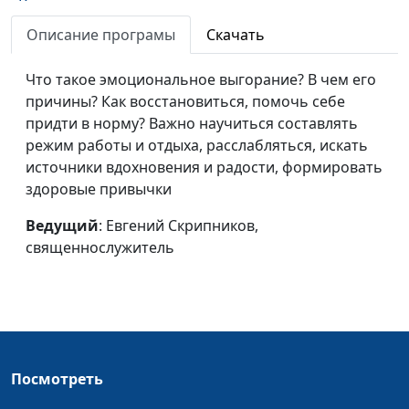
Как правильно
Евгений Скрипников,
#58
конфликтовать?
священнослужитель
Описание програмы
Скачать
Кто на нас влияет?
Евгений Скрипников,
#57
Что такое эмоциональное выгорание? В чем его
священнослужитель
причины? Как восстановиться, помочь себе
придти в норму? Важно научиться составлять
Как победить лень?
Евгений Скрипников,
#56
режим работы и отдыха, расслабляться, искать
священнослужитель
источники вдохновения и радости, формировать
Я никому ничего не
Евгений Скрипников,
#55
здоровые привычки
должен
священнослужитель
Ведущий
: Евгений Скрипников,
Умение говорить
Евгений Скрипников,
#54
священнослужитель
«нет»
священнослужитель
Слушать и слышать
Евгений Скрипников,
#53
священнослужитель
Давать ли обещания?
Евгений Скрипников,
#52
Посмотреть
священнослужитель