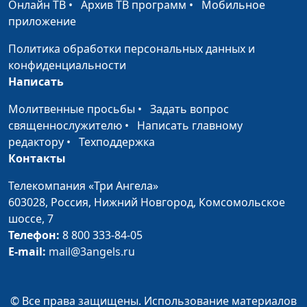
Онлайн ТВ
•
Архив ТВ программ
•
Мобильное
Как реагировать на
Евгений Скрипников,
#51
приложение
сарказм?
священнослужитель
Политика обработки персональных данных и
Самооправдание - враг
Евгений Скрипников,
#50
конфиденциальности
или союзник?
священнослужитель
Написать
Научитесь начинать!
Евгений Скрипников,
#49
Молитвенные просьбы
•
Задать вопрос
священнослужитель
священнослужителю
•
Написать главному
редактору
•
Техподдержка
Как принимать
Евгений Скрипников,
#48
Контакты
решения?
священнослужитель
Телекомпания «Три Ангела»
Лучшее начало дня
Евгений Скрипников,
#47
603028,
Россия, Нижний Новгород,
Комсомольское
священнослужитель
шоссе, 7
Сила благодарности
Евгений Скрипников,
#46
Телефон:
8 800 333-84-05
священнослужитель
E-mail:
mail@3angels.ru
Выйти из зоны
Евгений Скрипников,
#45
комфорта
священнослужитель
© Все права защищены. Использование материалов