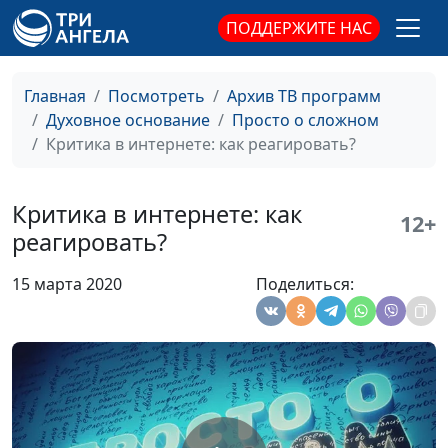
Библии
священнослужитель
ПОДДЕРЖИТЕ НАС
Библия это не мифы
Артем Таварян,
#116
священнослужитель
Главная
Посмотреть
Архив ТВ программ
Духовное основание
Просто о сложном
Будешь читать Библию
Артем Таварян,
#115
Критика в интернете: как реагировать?
- сойдешь с ума
священнослужитель
10 правил личностного
Евгений Скрипников
#114
Критика в интернете: как
роста
12+
реагировать?
Эмоциональный
Евгений Скрипников
#113
интеллект - зачем он
15 марта 2020
Поделиться:
нужен?
Как создается
Евгений Скрипников
#112
настоящий успех?
4 основные темы
Евгений Скрипников
#111
Библии