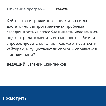
Интернет — польза или
Евгений Скрипников
#102
Описание програмы
Скачать
вред?
Хейтерство и троллинг в социальных сетях —
Библия. Инструкция по
Евгений Скрипников
#101
достаточно распространённая проблема
применению
сегодня. Критика способна вывести человека из-
Чек-лист по Библии
Евгений Скрипников
#100
под контроля, изменить его мнение о себе или
спровоцировать конфликт. Как же относиться к
Благодарность
Александр Кузнецов,
#81
хейтерам, и существуют ли способы справиться
лайф-коуч
с их влиянием?
Методы управления
Александр Кузнецов,
#80
Ведущий
: Евгений Скрипников
временем
лайф-коуч
Полезные утренние
Александр Кузнецов,
#79
ритуалы
лайф-коуч
Пирамида Франклина:
Александр Кузнецов,
#78
учимся планировать
Посмотреть
лайф-коуч