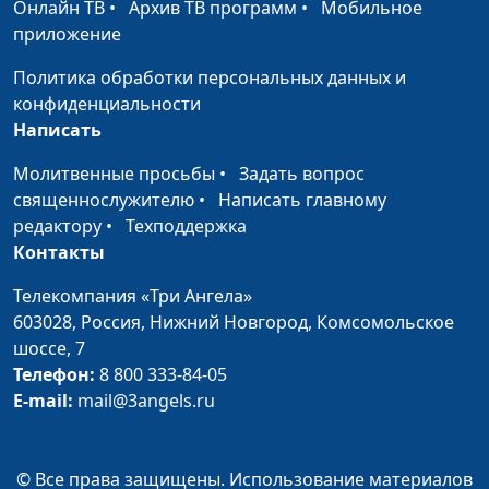
Победить
Онлайн ТВ
•
Архив ТВ программ
•
Мобильное
Александр Кузнецов,
#77
неуравновешенность
приложение
лайф-коуч
Политика обработки персональных данных и
Планирование целей на
Александр Кузнецов,
#76
конфиденциальности
год
лайф-коуч
Написать
Постановка целей. Как
Александр Кузнецов,
#75
Молитвенные просьбы
•
Задать вопрос
не ошибиться?
лайф-коуч
священнослужителю
•
Написать главному
Семь ошибок тайм-
Александр Кузнецов,
#74
редактору
•
Техподдержка
менеджмента
лайф-коуч
Контакты
Матрица Эйзенхауэра:
Александр Кузнецов,
#73
Телекомпания «Три Ангела»
расставляем
лайф-коуч
603028,
Россия, Нижний Новгород,
Комсомольское
приоритеты
шоссе, 7
Телефон:
8 800 333-84-05
Наши привычки
Александр Кузнецов,
#72
E-mail:
mail@3angels.ru
лайф-коуч
Похитители времени
Александр Кузнецов,
#71
© Все права защищены. Использование материалов
лайф-коуч