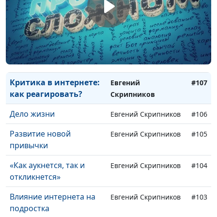
Инструкция по
Евгений Скрипников
#110
созданию семьи
Постановка целей
Евгений Скрипников
#109
Польза прощения
Евгений Скрипников
#108
Критика в интернете:
Евгений
#107
как реагировать?
Скрипников
Дело жизни
Евгений Скрипников
#106
Развитие новой
Евгений Скрипников
#105
привычки
«Как аукнется, так и
Евгений Скрипников
#104
откликнется»
Влияние интернета на
Евгений Скрипников
#103
подростка