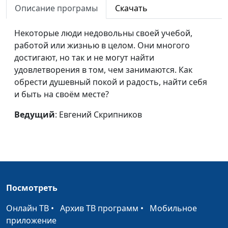
Описание програмы
Скачать
Библия. Инструкция по
Евгений Скрипников
#101
применению
Некоторые люди недовольны своей учебой,
работой или жизнью в целом. Они многого
Чек-лист по Библии
Евгений Скрипников
#100
достигают, но так и не могут найти
Благодарность
Александр Кузнецов,
#81
удовлетворения в том, чем занимаются. Как
лайф-коуч
обрести душевный покой и радость, найти себя
и быть на своём месте?
Методы управления
Александр Кузнецов,
#80
временем
лайф-коуч
Ведущий
: Евгений Скрипников
Полезные утренние
Александр Кузнецов,
#79
ритуалы
лайф-коуч
Пирамида Франклина:
Александр Кузнецов,
#78
учимся планировать
лайф-коуч
Посмотреть
Победить
Александр Кузнецов,
#77
Онлайн ТВ
•
Архив ТВ программ
•
Мобильное
неуравновешенность
лайф-коуч
приложение