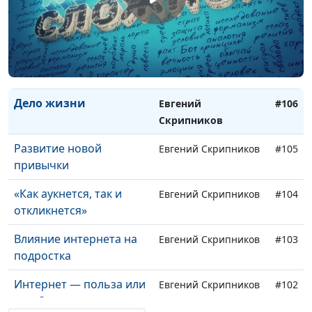
Постановка целей
Евгений Скрипников
#109
Польза прощения
Евгений Скрипников
#108
Критика в интернете:
Евгений Скрипников
#107
как реагировать?
Дело жизни
Евгений
#106
Скрипников
Развитие новой
Евгений Скрипников
#105
привычки
«Как аукнется, так и
Евгений Скрипников
#104
откликнется»
Влияние интернета на
Евгений Скрипников
#103
подростка
Интернет — польза или
Евгений Скрипников
#102
вред?