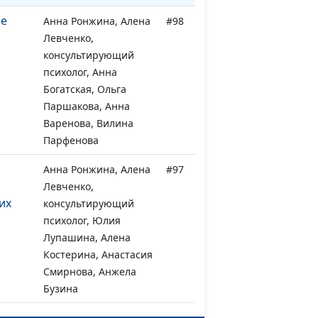
ое
Анна Ронжина, Алена
#98
Левченко,
консультирующий
психолог, Анна
Богатская, Ольга
Паршакова, Анна
Варенова, Вилина
Парфенова
Анна Ронжина, Алена
#97
Левченко,
их
консультирующий
психолог, Юлия
Лупашина, Алена
Костерина, Анастасия
Смирнова, Анжела
Бузина
ент
Анна Ронжина, Ольга
#96