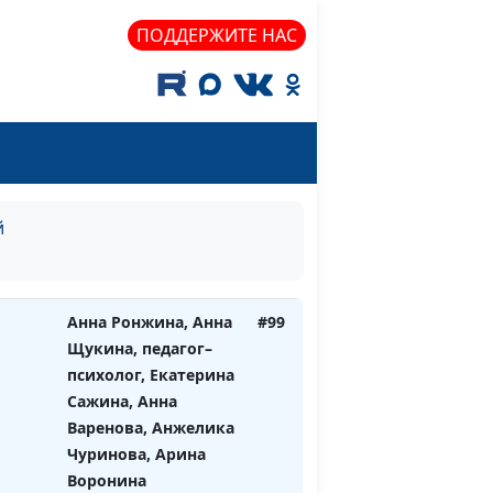
Сергеева, Татьяна
ПОДДЕРЖИТЕ НАС
Тимонина, Гегецик
Шахназарян
Анна Ронжина, Алина
#100
Гончар, педагог-
психолог, Юлия
Лупашина, Екатерина
Петреева, Оксана
й
Устимова, Арина
Воронина
Анна Ронжина, Анна
#99
Щукина, педагог–
психолог, Екатерина
Сажина, Анна
Варенова, Анжелика
Чуринова, Арина
Воронина