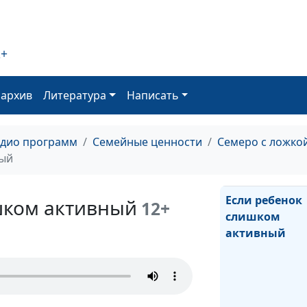
2+
Подростковые
бунты: как
оархив
Литература
Написать
справиться
адио программ
Семейные ценности
Семеро с ложко
ный
Если ребенок
шком активный
12+
слишком
активный