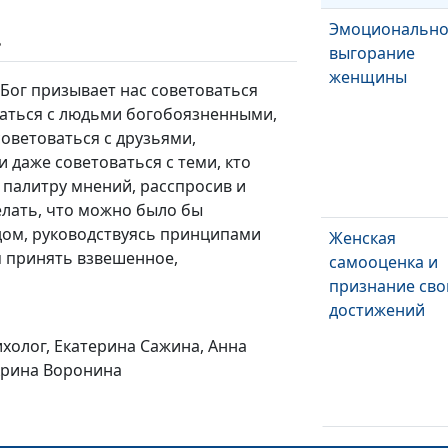
Эмоциональн
ь
выгорание
женщины
Бог призывает нас советоваться
аться с людьми богобоязненными,
советоваться с друзьями,
 даже советоваться с теми, кто
ю палитру мнений, расспросив и
елать, что можно было бы
одом, руководствуясь принципами
Женская
 принять взвешенное,
самооценка и
признание сво
достижений
ихолог, Екатерина Сажина, Анна
Арина Воронина
Тайм-менеджм