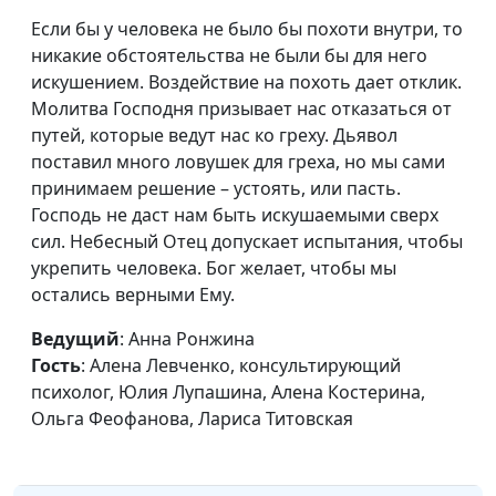
Паршакова, Анна
Если бы у человека не было бы похоти внутри, то
Варенова, Вилина
никакие обстоятельства не были бы для него
Парфенова
искушением. Воздействие на похоть дает отклик.
Женская
Анна Ронжина, Алена
#97
Молитва Господня призывает нас отказаться от
самооценка и
Левченко,
путей, которые ведут нас ко греху. Дьявол
признание своих
консультирующий
поставил много ловушек для греха, но мы сами
достижений
психолог, Юлия
принимаем решение – устоять, или пасть.
Лупашина, Алена
Господь не даст нам быть искушаемыми сверх
Костерина, Анастасия
сил. Небесный Отец допускает испытания, чтобы
Смирнова, Анжела
укрепить человека. Бог желает, чтобы мы
Бузина
остались верными Ему.
Тайм-менеджмент
Анна Ронжина, Ольга
#96
Ведущий
: Анна Ронжина
для детей
Лебедева, клинический
Гость
: Алена Левченко, консультирующий
психолог, Феофанова
психолог, Юлия Лупашина, Алена Костерина,
Ольга, Митрофанова
Ольга Феофанова, Лариса Титовская
Елена, Варенова Анна,
Мараханова Мария