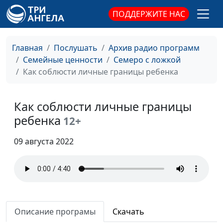
бунты: как
Гончар, педагог-
ПОДДЕРЖИТЕ НАС
справиться
психолог, Юлия
Лупашина, Екатерина
Петреева, Оксана
Главная
Послушать
Архив радио программ
Устимова, Арина
Семейные ценности
Семеро с ложкой
Воронина
Как соблюсти личные границы ребенка
Если ребенок
Анна Ронжина, Анна
#99
слишком активный
Щукина, педагог–
Как соблюсти личные границы
психолог, Екатерина
ребенка
12+
Сажина, Анна Варенова,
Анжелика Чуринова,
09 августа 2022
Арина Воронина
Эмоциональное
Анна Ронжина, Алена
#98
выгорание
Левченко,
женщины
консультирующий
психолог, Анна
Описание програмы
Скачать
Богатская, Ольга