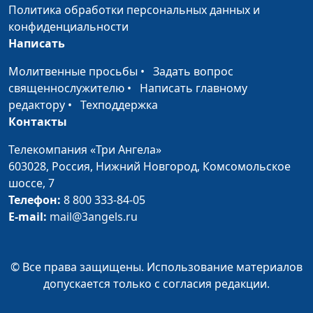
воспитание детей:
Левченко,
Политика обработки персональных данных и
вовремя и
консультирующий
конфиденциальности
правильно
психолог, Юлия
Написать
Лупашина, Алена
Молитвенные просьбы
•
Задать вопрос
Костерина, Юлия
священнослужителю
•
Написать главному
Синицына, Ольга
редактору
•
Техподдержка
Феофанова
Контакты
Отделение от
Анна Ронжина, Алена
#92
Телекомпания «Три Ангела»
родителей
Левченко,
603028,
Россия, Нижний Новгород,
Комсомольское
консультирующий
шоссе, 7
психолог, Юлия
Телефон:
8 800 333-84-05
Лупашина, Алена
E-mail:
mail@3angels.ru
Костерина, Ольга
Феофанова, Лариса
Титовская
© Все права защищены. Использование материалов
Удобные дети:
Анна Ронжина, Алена
#91
допускается только с согласия редакции.
обратная сторона
Левченко,
медали
консультирующий