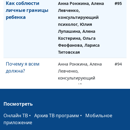
Как соблюсти
Анна Ронжина, Алена
#95
личные границы
Левченко,
ребенка
консультирующий
психолог, Юлия
Лупашина, Алена
Костерина, Ольга
Феофанова, Лариса
Титовская
Почему я всем
Анна Ронжина, Алена
#94
должна?
Левченко,
консультирующий
психолог, Юлия
Лупашина, Алена
Костерина, Анастасия
Посмотреть
Смирнова, Анжела
Бузина
Онлайн ТВ
•
Архив ТВ программ
•
Мобильное
приложение
Половое
Анна Ронжина, Алена
#93