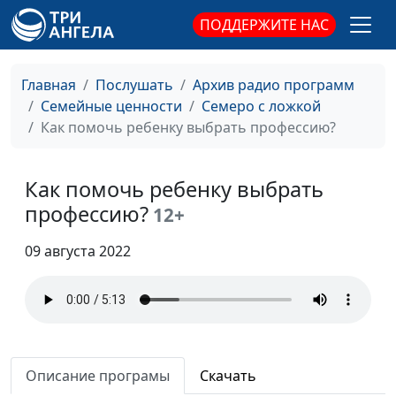
ПОДДЕРЖИТЕ НАС
Главная
Послушать
Архив радио программ
Семейные ценности
Семеро с ложкой
Что делать с
Как помочь ребенку выбрать профессию?
Анна Ронжина, Анна
#108
детской агрессией?
Щукина, педагог–
психолог, Ольга
Как помочь ребенку выбрать
Паршакова, Наталья
профессию?
12+
Плотникова, Надежда
Усатый, Арина Воронина
09 августа 2022
Ребенок в новом
Анна Ронжина, Анна
#107
коллективе
Щукина, педагог–
психолог, Ольга
Паршакова, Наталья
Плотникова, Надежда
Описание програмы
Скачать
Усатый, Арина Воронина