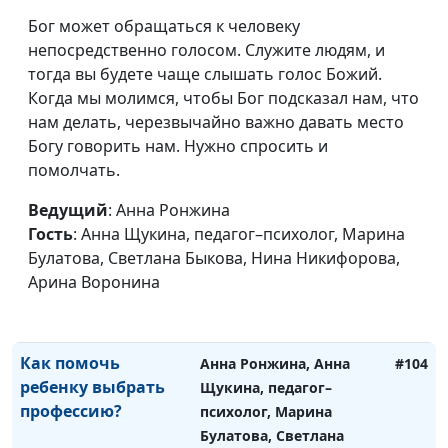
Переводить ли
Анна Ронжина, Анна
#106
Бог может обращаться к человеку
ребенка на
Щукина, педагог–
непосредственно голосом. Служите людям, и
семейное обучение?
психолог, Екатерина
тогда вы будете чаще слышать голос Божий.
Сажина, Анна Варенова,
Когда мы молимся, чтобы Бог подсказал нам, что
Анжелика Чуринова,
нам делать, черезвычайно важно давать место
Арина Воронина
Богу говорить нам. Нужно спросить и
помолчать.
Можно ли изменить
Анна Ронжина, Ольга
#105
поведение ребенка?
Лебедева, клинический
Ведущий
: Анна Ронжина
психолог, Алена
Гость
: Анна Щукина, педагог–психолог, Марина
Костерина, Елена
Булатова, Светлана Быкова, Нина Никифорова,
Сергеева, Татьяна
Арина Воронина
Тимонина, Гегецик
Шахназарян
Как помочь
Анна Ронжина, Анна
#104
ребенку выбрать
Щукина, педагог–
профессию?
психолог, Марина
Булатова, Светлана