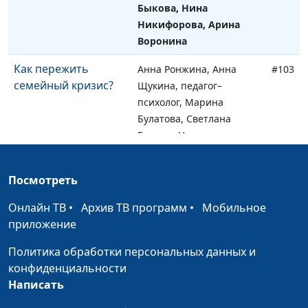
Быкова, Нина
Никифорова, Арина
Воронина
Как пережить
Анна Ронжина, Анна
#103
семейный кризис?
Щукина, педагог–
психолог, Марина
Булатова, Светлана
Быкова, Нина
Никифорова, Арина
Воронина
Посмотреть
Как передать
Анна Ронжина, Алина
#102
Онлайн ТВ
•
Архив ТВ программ
•
Мобильное
подростку свои
Гончар, педагог-
приложение
ценности
психолог, Юлия
Лупашина, Екатерина
Политика обработки персональных данных и
Петреева, Оксана
конфиденциальности
Устимова, Арина
Написать
Воронина