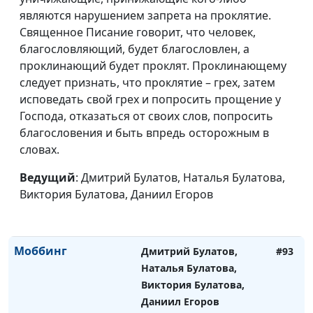
Закаменных, Егор Суслов
являются нарушением запрета на проклятие.
Сила страха
Священное Писание говорит, что человек,
Дмитрий Булатов, Елена
#96
благословляющий, будет благословлен, а
Солдатова, Милена
проклинающий будет проклят. Проклинающему
Закаменных, Егор Суслов
следует признать, что проклятие – грех, затем
Доверяй, но
Дмитрий Булатов,
#95
исповедать свой грех и попросить прощение у
проверяй
Наталья Булатова,
Господа, отказаться от своих слов, попросить
Виктория Булатова,
благословения и быть впредь осторожным в
Даниил Егоров
словах.
Виртуальное
Дмитрий Булатов,
#94
Ведущий
: Дмитрий Булатов, Наталья Булатова,
общение
Наталья Булатова,
Виктория Булатова, Даниил Егоров
Виктория Булатова,
Даниил Егоров
Моббинг
Дмитрий Булатов,
#93
Наталья Булатова,
Виктория Булатова,
Даниил Егоров