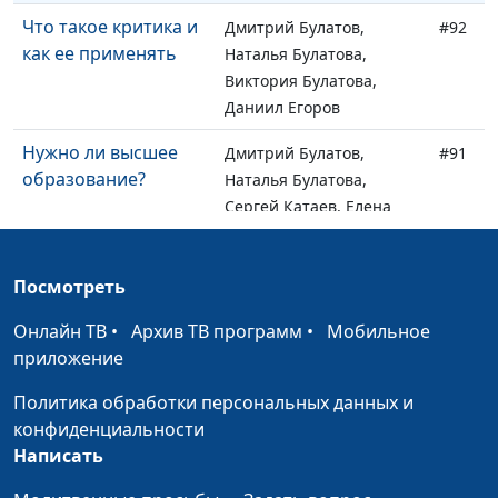
Что такое критика и
Дмитрий Булатов,
#92
как ее применять
Наталья Булатова,
Виктория Булатова,
Даниил Егоров
Нужно ли высшее
Дмитрий Булатов,
#91
образование?
Наталья Булатова,
Сергей Катаев, Елена
Солдатова
Мужские профессии
Дмитрий Булатов,
#90
Посмотреть
Наталья Булатова,
Онлайн ТВ
•
Архив ТВ программ
•
Мобильное
Сергей Катаев, Елена
приложение
Солдатова
Политика обработки персональных данных и
Как жить проще?
Дмитрий Булатов,
#89
конфиденциальности
Наталья Булатова,
Написать
Сергей Катаев, Елена
Солдатова