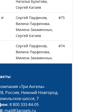
Наталья Булатова,
Сергей Катаев
 и
Сергей Парфенов,
#75
Вилина Парфенова,
Милена Закаменных,
Сергей Катаев
Сергей Парфенов,
#74
Вилина Парфенова,
Милена Закаменных,
Сергей Катаев
 три
Сергей Парфенов,
#73
такты
Вилина Парфенова,
компания «Три Ангела»
Милена Закаменных,
28,
Россия, Нижний Новгород,
Сергей Катаев
омольское шоссе, 7
Сергей Парфенов,
#72
фон:
8 800 333-84-05
Вилина Парфенова,
il:
mail@3angels.ru