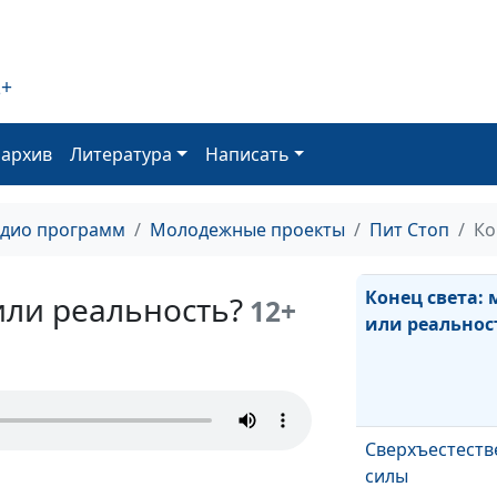
Лекарство от
лицемерия
2+
оархив
Литература
Написать
Стремление к
богатству - гре
адио программ
Молодежные проекты
Пит Стоп
Ко
Конец света:
или реальность?
12+
или реальнос
Сверхъестест
силы