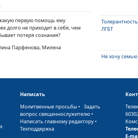
ь
, какую первую помощь ему
Толерантность
ек долго не приходит в себя, чем
ЛГБТ
 бывает потеря сознания?
илина Парфенова, Милена
Не хочу семью
Любовь живет
Написать
Кон
года
•
Молитвенные просьбы
•
Задать
Теле
вопрос священнослужителю
•
6030
Написать главному редактору
•
Комс
Простить и
х
Техподдержка
Теле
отпустить
E-ma