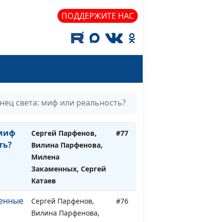
Наталья Булатова
ПОДДЕРЖИТЕ НАС
Сергей Парфенов,
#79
Вилина Парфенова,
Милена Закаменных,
Сергей Катаев
Сергей Парфенов,
#78
х?
Вилина Парфенова,
Милена Закаменных,
нец света: миф или реальность?
Сергей Катаев
 миф
Сергей Парфенов,
#77
ть?
Вилина Парфенова,
Милена
Закаменных, Сергей
Катаев
венные
Сергей Парфенов,
#76
Вилина Парфенова,