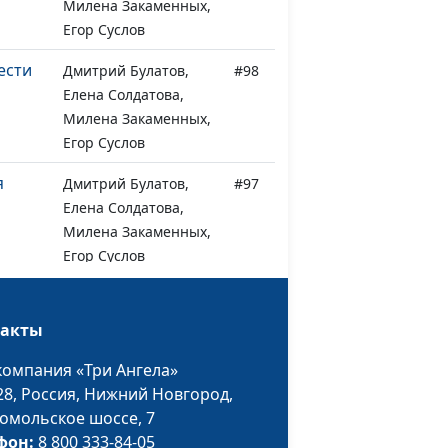
Милена Закаменных,
Егор Суслов
ести
Дмитрий Булатов,
#98
Елена Солдатова,
Милена Закаменных,
Егор Суслов
я
Дмитрий Булатов,
#97
Елена Солдатова,
Милена Закаменных,
Егор Суслов
Дмитрий Булатов,
#96
Елена Солдатова,
такты
Милена Закаменных,
компания «Три Ангела»
Егор Суслов
28,
Россия, Нижний Новгород,
Дмитрий Булатов,
#95
омольское шоссе, 7
Наталья Булатова,
фон:
8 800 333-84-05