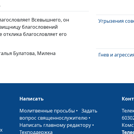
ь
благословляет Всевышнего, он
Угрызения сов
овищницу благословений
е отклика благословляет его
талья Булатова, Милена
Гнев и агресси
Сила страха
Написать
Кон
•
Молитвенные просьбы
•
Задать
Теле
вопрос священнослужителю
•
6030
Доверяй, но
Написать главному редактору
•
Комс
проверяй
х
Техподдержка
Теле