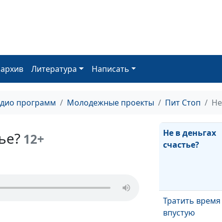
Как вести себя
конфликте?
оархив
Литература
Написать
Когда съезжат
родителей?
адио программ
Молодежные проекты
Пит Стоп
Не
Не в деньгах
ье?
12+
счастье?
Тратить время
впустую