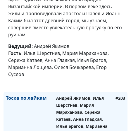
Мараханова, Андрей
Византийской империи. В первом веке здесь
Карганов, Анна Гладкая,
жили и проповедовали апостолы Павел и Иоанн.
Елена Солдатова, Татьяна
Каким был этот древний город, мы узнаем,
Булатова, Милена
совершив вместе увлекательную прогулку по его
Закаменных
руинам.
Убийственная
Андрей Якимов, Илья
#204
Ведущий
: Андрей Якимов
регулярность
Шерстнев, Мария
Гость
: Илья Шерстнев, Мария Мараханова,
Мараханова, Андрей
Сережа Катаев, Анна Гладкая, Илья Брагов,
Карганов, Анна Гладкая,
Марианна Лощева, Олеся Бочкарева, Егор
Елена Солдатова, Татьяна
Суслов
Булатова, Милена
Закаменных
Тоска по лайкам
Андрей Якимов, Илья
#203
Шерстнев, Мария
Мараханова, Сережа
Катаев, Анна Гладкая,
Илья Брагов, Марианна