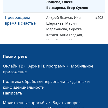
Лощева, Олеся
Бочкарева, Егор Суслов
Превращаем
Андрей Якимов, Илья
#202
время в счастье
Шерстнев, Мария
Мараханова, Сережа
Катаев, Анна Гладкая,
Илья Брагов, Марианна
Лощева, Лена Солдатова,
Егор Суслов
Посмотреть
Давай ругаться
Андрей Якимов, Илья
#201
Онлайн ТВ
•
Архив ТВ программ
•
Мобильное
Шерстнев, Мария
приложение
Мараханова, Сережа
Катаев, Анна Гладкая,
Политика обработки персональных данных и
Илья Брагов, Марианна
конфиденциальности
Лощева, Лена Солдатова,
Написать
Егор Суслов
Молитвенные просьбы
•
Задать вопрос
Ставки на спорт
Андрей Якимов, Илья
#200