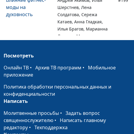
Влияние фитнес-
Андрей Якимов, Илья
#199
моды на
Шерстнев, Лена
духовность
Солдатова, Сережа
Катаев, Анна Гладкая,
Илья Брагов, Марианна
Лощева, Милена
Закаменных
Встреча с Богом
Посмотреть
Андрей Якимов, Илья
#198
Шерстнев, Лена
Онлайн ТВ
•
Архив ТВ программ
•
Мобильное
Солдатова, Сережа
приложение
Катаев, Анна Гладкая,
Илья Брагов, Марианна
Политика обработки персональных данных и
Лощева, Милена
конфиденциальности
Закаменных
Написать
Зависимости —
Вадим Трусюк, Евгений
#197
Молитвенные просьбы
•
Задать вопрос
нет!
Скрипников,
священнослужителю
•
Написать главному
священнослужитель,
редактору
•
Техподдержка
блогер, лидер молодежи