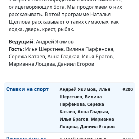
Илья Брагов, Марианна
олицетворяющих Бога. Мы продолжаем о них
Лощева, Лена Солдатова,
рассказывать. В этой программе Наталья
Егор Суслов
Щеглова рассказывает о таких символах, как
лодка, дверь, крест, рыбак.
Давай ругаться
Андрей Якимов, Илья
#201
Шерстнев, Мария
Ведущий
: Андрей Якимов
Мараханова, Сережа
Гость
: Илья Шерстнев, Вилина Парфенова,
Катаев, Анна Гладкая,
Сережа Катаев, Анна Гладкая, Илья Брагов,
Илья Брагов, Марианна
Марианна Лощева, Даниил Егоров
Лощева, Лена Солдатова,
Егор Суслов
Ставки на спорт
Андрей Якимов, Илья
#200
Шерстнев, Вилина
Парфенова, Сережа
Катаев, Анна Гладкая,
Илья Брагов, Марианна
Лощева, Даниил Егоров