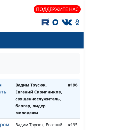
Солдатова, Сережа
ПОДДЕРЖИТЕ НАС
Катаев, Анна Гладкая,
Илья Брагов,
Марианна Лощева,
Милена Закаменных
—
Вадим Трусюк, Евгений
#197
Скрипников,
священнослужитель,
блогер, лидер
молодежи
я
Вадим Трусюк,
#196
ать
Евгений Скрипников,
священнослужитель,
блогер, лидер
молодежи
ером
Вадим Трусюк, Евгений
#195