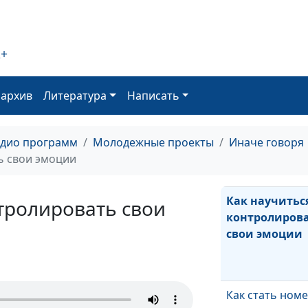
2+
оархив
Литература
Написать
Зависимости 
нет!
адио программ
Молодежные проекты
Иначе говоря
ь свои эмоции
Как научитьс
тролировать свои
контролиров
свои эмоции
Как стать ном