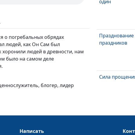
один
ь
Празднование
ся о погребальных обрядах
праздников
ал людей, как Он Сам был
к хоронили людей в древности, нам
ом было на самом деле
я.
Сила прощени
щеннослужитель, блогер, лидер
Лицемерие — г
Написать
Кон