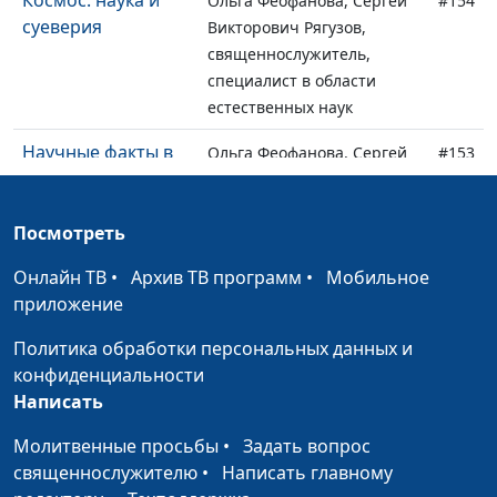
Космос: наука и
Ольга Феофанова, Сергей
#154
суеверия
Викторович Рягузов,
священнослужитель,
специалист в области
естественных наук
Научные факты в
Ольга Феофанова, Сергей
#153
Библии
Викторович Рягузов,
священнослужитель,
Посмотреть
специалист в области
естественных наук
Онлайн ТВ
•
Архив ТВ программ
•
Мобильное
приложение
Библия и
Ольга Феофанова, Сергей
#152
современный
Викторович Рягузов,
Политика обработки персональных данных и
скептицизм
священнослужитель,
конфиденциальности
специалист в области
Написать
естественных наук
Молитвенные просьбы
•
Задать вопрос
Возможны ли
Ольга Феофанова, Сергей
#151
священнослужителю
•
Написать главному
космические
Викторович Рягузов,