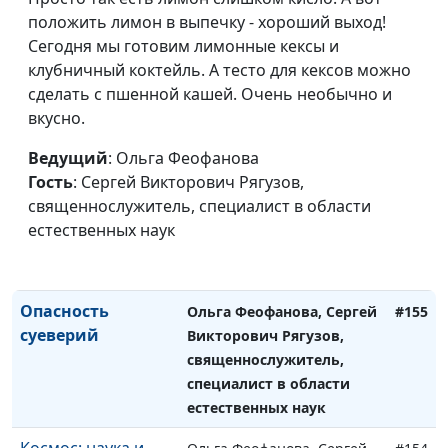
положить лимон в выпечку - хороший выход!
Сегодня мы готовим лимонные кексы и
клубничный коктейль. А тесто для кексов можно
сделать с пшенной кашей. Очень необычно и
вкусно.
Ведущий
: Ольга Феофанова
Зарождение жизни
Ольга Феофанова, Сергей
#156
Гость
: Сергей Викторович Рягузов,
Викторович Рягузов,
священнослужитель, специалист в области
священнослужитель,
естественных наук
специалист в области
естественных наук
Опасность
Ольга Феофанова, Сергей
#155
суеверий
Викторович Рягузов,
священнослужитель,
специалист в области
естественных наук