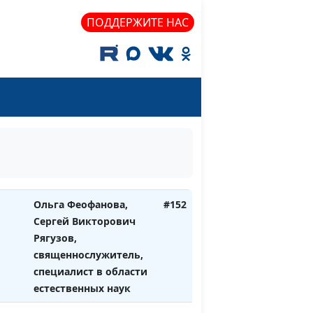
Рягузов,
ПОДДЕРЖИТЕ НАС
священнослужитель,
специалист в области
естественных наук
 в
Ольга Феофанова,
#153
Сергей Викторович
Рягузов,
священнослужитель,
специалист в области
естественных наук
Ольга Феофанова,
#152
Сергей Викторович
Рягузов,
священнослужитель,
специалист в области
естественных наук