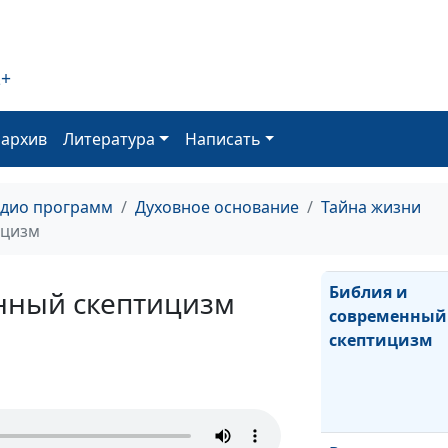
2+
Научные факты
оархив
Литература
Написать
Библии
адио программ
Духовное основание
Тайна жизни
ицизм
Библия и
нный скептицизм
современный
скептицизм