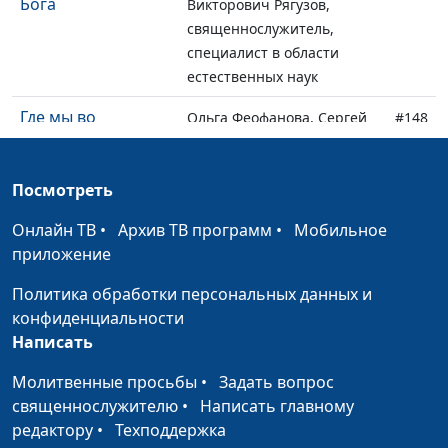
Бога
Викторович Рягузов,
священнослужитель,
специалист в области
естественных наук
Где мы во
Ольга Феофанова, Сергей
#148
Вселенной?
Викторович Рягузов,
священнослужитель,
Посмотреть
специалист в области
естественных наук
Онлайн ТВ
•
Архив ТВ программ
•
Мобильное
приложение
Огромная
Ольга Феофанова, Сергей
#147
структура
Викторович Рягузов,
Политика обработки персональных данных и
Вселенной
священнослужитель,
конфиденциальности
специалист в области
Написать
естественных наук
Молитвенные просьбы
•
Задать вопрос
Квантовая
Ольга Феофанова, Сергей
#146
священнослужителю
•
Написать главному
механика
Викторович Рягузов,
редактору
•
Техподдержка
священнослужитель,