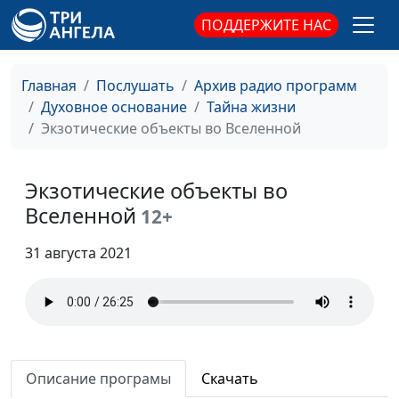
естественных наук
ПОДДЕРЖИТЕ НАС
Опасность
Ольга Феофанова, Сергей
#155
суеверий
Викторович Рягузов,
Главная
Послушать
Архив радио программ
священнослужитель,
Духовное основание
Тайна жизни
специалист в области
Экзотические объекты во Вселенной
естественных наук
Космос: наука и
Ольга Феофанова, Сергей
#154
Экзотические объекты во
суеверия
Викторович Рягузов,
Вселенной
12+
священнослужитель,
специалист в области
31 августа 2021
естественных наук
Научные факты в
Ольга Феофанова, Сергей
#153
Библии
Викторович Рягузов,
священнослужитель,
специалист в области
Описание програмы
Скачать
естественных наук