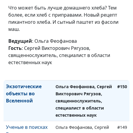
Библия и
Ольга Феофанова, Сергей
#152
Что может быть лучше домашнего хлеба? Тем
современный
Викторович Рягузов,
более, если хлеб с приправами. Новый рецепт
скептицизм
священнослужитель,
пикантного хлеба. И сытный паштет из фасоли
специалист в области
маш.
естественных наук
Ведущий
: Ольга Феофанова
Возможны ли
Ольга Феофанова, Сергей
#151
Гость
: Сергей Викторович Рягузов,
космические
Викторович Рягузов,
священнослужитель, специалист в области
путешествия?
священнослужитель,
естественных наук
специалист в области
естественных наук
Экзотические
Ольга Феофанова, Сергей
#150
объекты во
Викторович Рягузов,
Вселенной
священнослужитель,
специалист в области
естественных наук
Ученые в поисках
Ольга Феофанова, Сергей
#149