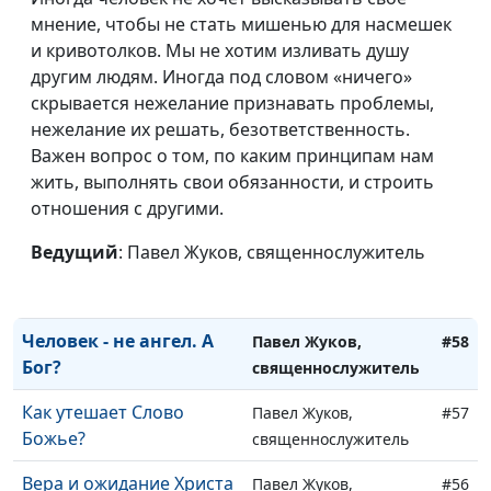
понять?
священнослужитель
мнение, чтобы не стать мишенью для насмешек
и кривотолков. Мы не хотим изливать душу
Быть честным. В чем?
Павел Жуков,
#62
другим людям. Иногда под словом «ничего»
священнослужитель
скрывается нежелание признавать проблемы,
Зачем быть
нежелание их решать, безответственность.
Павел Жуков,
#61
принципиальным?
Важен вопрос о том, по каким принципам нам
священнослужитель
жить, выполнять свои обязанности, и строить
Бог богов. Кто эти боги?
Павел Жуков,
#60
отношения с другими.
священнослужитель
Ведущий
: Павел Жуков, священнослужитель
Есть ли будущее у
Павел Жуков,
#59
городов?
священнослужитель
Человек - не ангел. А
Павел Жуков,
#58
Бог?
священнослужитель
Как утешает Слово
Павел Жуков,
#57
Божье?
священнослужитель
Вера и ожидание Христа
Павел Жуков,
#56