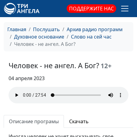
ПОДДЕРЖИТЕ НАС
Главная
Послушать
Архив радио программ
Как услышать Бога?
Павел Жуков,
#68
Духовное основание
Слово на сей час
священнослужитель
Человек - не ангел. А Бог?
Мудрость и хитрость: в
Павел Жуков,
#67
чем разница?
священнослужитель
Человек - не ангел. А Бог?
12+
Ошибка выжившего: как
Павел Жуков,
#66
04 апреля 2023
живут христиане?
священнослужитель
Бог и мои деньги
Павел Жуков,
#65
священнослужитель
Что я чувствую и что с
Павел Жуков,
#64
этим делать?
священнослужитель
Описание програмы
Скачать
«Не судите» - как это
Павел Жуков,
#63
Иногда человек не хочет высказывать свое