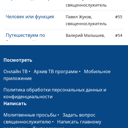
священнослужитель
Человек или функция
Павел Жуков,
#55
священнослужитель
Путешествуем по
Валерий Малышев,
#54
Евангелию. Что такое
Вениамин Дашкевич,
праведность?
священнослужитель
Посмотреть
Путешествуем по
Валерий Малышев,
#53
Евангелию. А как на
Вениамин Дашкевич,
Онлайн ТВ
•
Архив ТВ программ
•
Мобильное
самом деле в
священнослужитель
приложение
реальности?
Политика обработки персональных данных и
Путешествуем по
Валерий Малышев,
#52
конфиденциальности
Евангелию. Зачем нам
Вениамин Дашкевич,
Написать
учится у Иисуса?
священнослужитель
Молитвенные просьбы
•
Задать вопрос
Путешествуем по
Валерий Малышев,
#51
священнослужителю
•
Написать главному
Евангелию. В Библии
Вениамин Дашкевич,