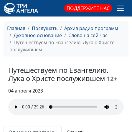
Путешествуем по
ПОДДЕРЖИТЕ НАС
Валерий Малышев,
#51
Евангелию. В Библии
Вениамин Дашкевич,
есть противоречия?
священнослужитель
Главная
Послушать
Архив радио программ
Путешествуем по
Валерий Малышев,
#50
Духовное основание
Слово на сей час
Евангелию. А доверяете
Вениамин Дашкевич,
Путешествуем по Евангелию. Лука о Христе
ли Вы?
священнослужитель
послужившем
Путешествуем по
Валерий Малышев,
#49
Евангелию.
Вениамин Дашкевич,
Путешествуем по Евангелию.
Поклоняться по букве
священнослужитель
Лука о Христе послужившем
12+
или по духу?
04 апреля 2023
Путешествуем по
Валерий Малышев,
#48
Евангелию. Пасха -
Вениамин Дашкевич,
свобода от греха
священнослужитель
Путешествуем по
Валерий Малышев,
#47
Евангелию. Зачем мы
Вениамин Дашкевич,