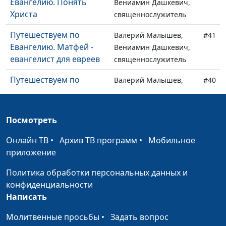
Евангелию. Понять
Вениамин Дашкевич,
Христа
священнослужитель
Путешествуем по
Валерий Малышев,
#41
Евангелию. Матфей -
Вениамин Дашкевич,
евангелист для евреев
священнослужитель
Путешествуем по
Валерий Малышев,
#40
Евангелию.
Вениамин Дашкевич,
Рождественская
священнослужитель
история: Бог приходит
Посмотреть
к нам
Онлайн ТВ
•
Архив ТВ программ
•
Мобильное
Величайшее благо для
Артем Таварян,
#39
приложение
человека
священнослужитель
Политика обработки персональных данных и
Почему и зачем мы
Артем Таварян,
#38
конфиденциальности
делаем добрые дела?
священнослужитель
Написать
Отверженные
Андрей Довгель,
#37
Молитвенные просьбы
•
Задать вопрос