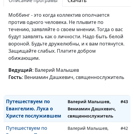
Описание програмы
Скачать
всё делаем по
священнослужитель
привычке?
Моббинг - это когда коллектив ополчается
Путешествуем по
против одного человека. Не плывите по
Валерий Малышев,
#46
Евангелию. Вас когда-
течению, заявляйте о своем мнении. Тогда о вас
Вениамин Дашкевич,
нибудь предавали?
будут заявлять как о личности. Надо быть белой
священнослужитель
вороной. Будьте дружелюбны, и к вам потянутся.
Путешествуем по
Валерий Малышев,
#45
Защищайте слабых. Платите добром
Евангелию. Знаете ли
Вениамин Дашкевич,
обижающим.
Вы, чего от Вас хотят?
священнослужитель
Ведущий
: Валерий Малышев
Путешествуем по
Валерий Малышев,
#44
Гость
: Вениамин Дашкевич, священнослужитель
Евангелию. Верите ли
Вениамин Дашкевич,
Вы в чудеса?
священнослужитель
Путешествуем по
Валерий Малышев,
#43
Евангелию. Лука о
Вениамин Дашкевич,
Христе послужившем
священнослужитель
Путешествуем по
Валерий Малышев,
#42