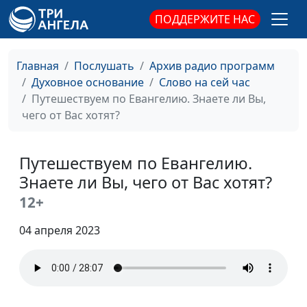
Путешествуем по
Валерий Малышев,
#53
ПОДДЕРЖИТЕ НАС
Евангелию. А как на
Вениамин Дашкевич,
самом деле в
священнослужитель
реальности?
Главная
Послушать
Архив радио программ
Путешествуем по
Духовное основание
Слово на сей час
Валерий Малышев,
#52
Евангелию. Зачем нам
Путешествуем по Евангелию. Знаете ли Вы,
Вениамин Дашкевич,
учится у Иисуса?
чего от Вас хотят?
священнослужитель
Путешествуем по
Валерий Малышев,
#51
Евангелию. В Библии
Путешествуем по Евангелию.
Вениамин Дашкевич,
есть противоречия?
священнослужитель
Знаете ли Вы, чего от Вас хотят?
12+
Путешествуем по
Валерий Малышев,
#50
Евангелию. А доверяете
Вениамин Дашкевич,
04 апреля 2023
ли Вы?
священнослужитель
Путешествуем по
Валерий Малышев,
#49
Евангелию.
Вениамин Дашкевич,
Поклоняться по букве
священнослужитель