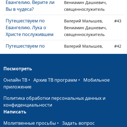
Евангелию. Верите ли
Вениамин Дашкевич,
Вы в чудеса?
священнослужитель
Путешествуем по
Валерий Малышев,
#43
Евангелию. Лука о
Вениамин Дашкевич,
Христе послужившем
священнослужитель
Путешествуем по
Валерий Малышев,
#42
Евангелию. Понять
Вениамин Дашкевич,
Христа
священнослужитель
Посмотреть
Путешествуем по
Валерий Малышев,
#41
Евангелию. Матфей -
Вениамин Дашкевич,
Онлайн ТВ
•
Архив ТВ программ
•
Мобильное
евангелист для евреев
священнослужитель
приложение
Путешествуем по
Валерий Малышев,
#40
Политика обработки персональных данных и
Евангелию.
Вениамин Дашкевич,
конфиденциальности
Рождественская
священнослужитель
Написать
история: Бог приходит
Молитвенные просьбы
•
Задать вопрос
к нам