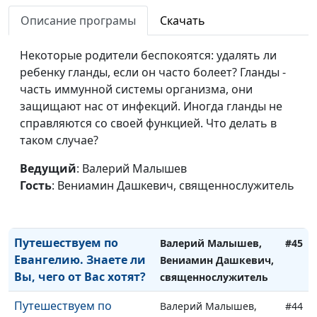
или по духу?
Описание програмы
Скачать
Путешествуем по
Валерий Малышев,
#48
Евангелию. Пасха -
Некоторые родители беспокоятся: удалять ли
Вениамин Дашкевич,
свобода от греха
ребенку гланды, если он часто болеет? Гланды -
священнослужитель
часть иммунной системы организма, они
Путешествуем по
Валерий Малышев,
#47
защищают нас от инфекций. Иногда гланды не
Евангелию. Зачем мы
Вениамин Дашкевич,
справляются со своей функцией. Что делать в
всё делаем по
священнослужитель
таком случае?
привычке?
Ведущий
: Валерий Малышев
Путешествуем по
Валерий Малышев,
#46
Гость
: Вениамин Дашкевич, священнослужитель
Евангелию. Вас когда-
Вениамин Дашкевич,
нибудь предавали?
священнослужитель
Путешествуем по
Валерий Малышев,
#45
Евангелию. Знаете ли
Вениамин Дашкевич,
Вы, чего от Вас хотят?
священнослужитель
Путешествуем по
Валерий Малышев,
#44