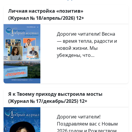
Личная настройка «позитив»
(Журнал № 18/апрель/2026) 12+
Дорогие читатели! Весна
— время тепла, радости и
новой жизни. Мы
убеждены, что
обновление должно
касаться не только
природы, но и сердца и
характера каждого
человека. Поэтому новый
Я к Твоему приходу выстроила мосты
номер журнала в ваших
(Журнал № 17/декабрь/2025) 12+
руках мы решили
посвятить практическим
Дорогие читатели!
советам для христианской
Поздравляем вас с Новым
жизни. Искушения
2026 годом и Рождеством