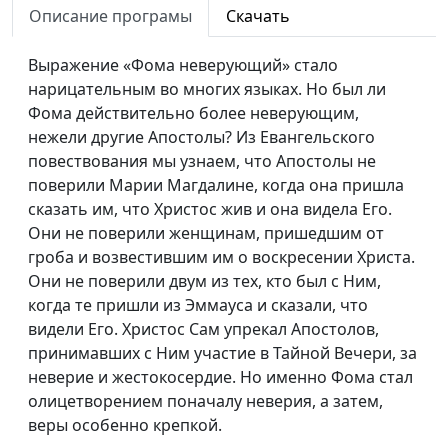
мученики в Колизее»
Описание програмы
Скачать
Божья любовь в
Алексей Лысаков
#109
Выражение «Фома неверующий» стало
камне
нарицательным во многих языках. Но был ли
Голгофа и
Алексей Лысаков
#108
Фома действительно более неверующим,
воскресение Михая
нежели другие Апостолы? Из Евангельского
Мункачи
повествования мы узнаем, что Апостолы не
поверили Марии Магдалине, когда она пришла
Если Бог за нас, кто
Алексей Лысаков
#107
сказать им, что Христос жив и она видела Его.
против нас?
Они не поверили женщинам, пришедшим от
гроба и возвестившим им о воскресении Христа.
Стефан Цвейг.
Алексей Лысаков
#106
Они не поверили двум из тех, кто был с Ним,
Трагедия гуманизма
когда те пришли из Эммауса и сказали, что
Сергей Довлатов.
Алексей Лысаков
#105
видели Его. Христос Сам упрекал Апостолов,
Тоска по норме
принимавших с Ним участие в Тайной Вечери, за
неверие и жестокосердие. Но именно Фома стал
Зинаида
Алексей Лысаков
#104
олицетворением поначалу неверия, а затем,
Серебрякова. Добро
веры особенно крепкой.
в каждой картине