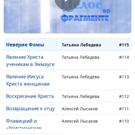
мы любим: русские
священнослужитель
классики о любви
мужчин и женщин
Вознесение Христа
Татьяна Лебедева
#116
Неверие Фомы
Татьяна Лебедева
#115
Явление Христа
Татьяна Лебедева
#114
ученикам в Эммаусе
Явление Иисуса
Татьяна Лебедева
#113
Христа женщинам
Воскресение Христа
Татьяна Лебедева
#112
Возвращение к отцу
Алексей Лысаков
#111
Флавицкий и
Алексей Лысаков
#110
«Христианские