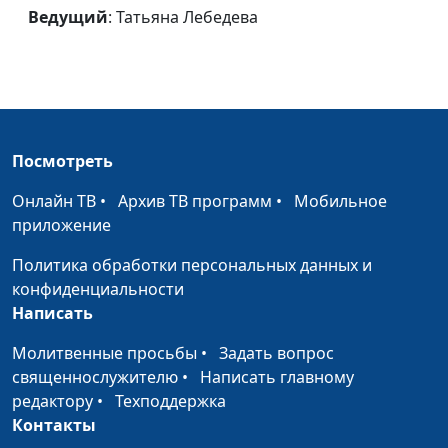
Ведущий
: Татьяна Лебедева
Жан Вейднер.
Алексей Лысаков
#103
Человек с большим
сердцем
Борис Кустодиев.
Алексей Лысаков
#102
Благоговение перед
Посмотреть
жизнью
Онлайн ТВ
•
Архив ТВ программ
•
Мобильное
Мертвый Христос во
Татьяна Лебедева,
#101
приложение
гробе
магистр богословия
Политика обработки персональных данных и
Распятие
Татьяна Лебедева,
#100
конфиденциальности
магистр богословия
Написать
Взятие Христа под
Татьяна Лебедева,
#99
Молитвенные просьбы
•
Задать вопрос
стражу
магистр богословия
священнослужителю
•
Написать главному
редактору
•
Техподдержка
Моление о чаше
Татьяна Лебедева,
#98
Контакты
магистр богословия