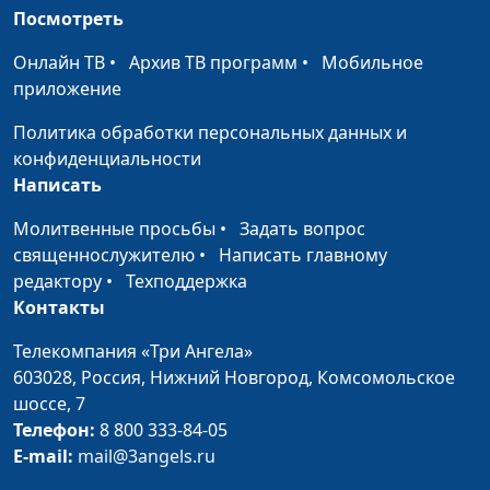
Серебрякова. Добро
Посмотреть
в каждой картине
Онлайн ТВ
•
Архив ТВ программ
•
Мобильное
Жан Вейднер.
Алексей Лысаков
#103
приложение
Человек с большим
Политика обработки персональных данных и
сердцем
конфиденциальности
Борис Кустодиев.
Алексей Лысаков
#102
Написать
Благоговение перед
Молитвенные просьбы
•
Задать вопрос
жизнью
священнослужителю
•
Написать главному
Мертвый Христос во
Татьяна Лебедева,
#101
редактору
•
Техподдержка
гробе
магистр богословия
Контакты
Распятие
Татьяна Лебедева,
#100
Телекомпания «Три Ангела»
магистр богословия
603028,
Россия, Нижний Новгород,
Комсомольское
шоссе, 7
Взятие Христа под
Татьяна Лебедева,
#99
Телефон:
8 800 333-84-05
стражу
магистр богословия
E-mail:
mail@3angels.ru
Моление о чаше
Татьяна Лебедева,
#98