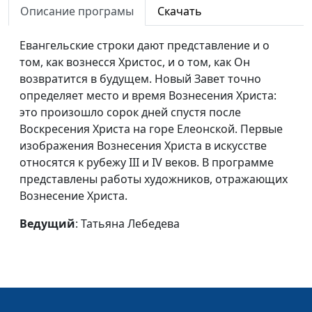
Описание програмы
Скачать
«Христианские
мученики в Колизее»
Евангельские строки дают представление и о
Божья любовь в
Алексей Лысаков
#109
том, как вознесся Христос, и о том, как Он
камне
возвратится в будущем. Новый Завет точно
определяет место и время Вознесения Христа:
Голгофа и
Алексей Лысаков
#108
это произошло сорок дней спустя после
воскресение Михая
Воскресения Христа на горе Елеонской. Первые
Мункачи
изображения Вознесения Христа в искусстве
относятся к рубежу III и IV веков. В программе
Если Бог за нас, кто
Алексей Лысаков
#107
представлены работы художников, отражающих
против нас?
Вознесение Христа.
Стефан Цвейг.
Алексей Лысаков
#106
Ведущий
: Татьяна Лебедева
Трагедия гуманизма
Сергей Довлатов.
Алексей Лысаков
#105
Тоска по норме
Зинаида
Алексей Лысаков
#104