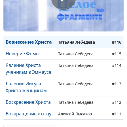
О, как убийственно
Евгений Екимов,
#117
мы любим: русские
священнослужитель
классики о любви
мужчин и женщин
Вознесение Христа
Татьяна Лебедева
#116
Неверие Фомы
Татьяна Лебедева
#115
Явление Христа
Татьяна Лебедева
#114
ученикам в Эммаусе
Явление Иисуса
Татьяна Лебедева
#113
Христа женщинам
Воскресение Христа
Татьяна Лебедева
#112
Возвращение к отцу
Алексей Лысаков
#111
Флавицкий и
Алексей Лысаков
#110