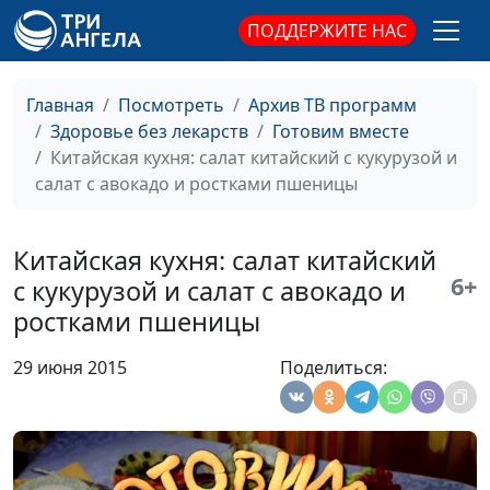
ПОДДЕРЖИТЕ НАС
Пирог «Дружная
Ангелина Дубровина
#151
семейка»
Два салата: с
Главная
Посмотреть
Архив ТВ программ
Ангелина Дубровина
#150
сухариками и красной
Здоровье без лекарств
Готовим вместе
фасолью
Китайская кухня: салат китайский с кукурузой и
салат с авокадо и ростками пшеницы
Тыквенный суп и
Ангелина Дубровина
#149
соевый омлет
Китайская кухня: салат китайский
Фасолево-гречневые
Анна Рыжова
#148
6+
с кукурузой и салат с авокадо и
котлеты с чесночным
ростками пшеницы
сырным соусом
29 июня 2015
Поделиться:
Овощная запеканка с
Анна Рыжова
#147
чечевицей и томатным
соусом
Салаты с адыгейской
Светлана Приписнова
#146