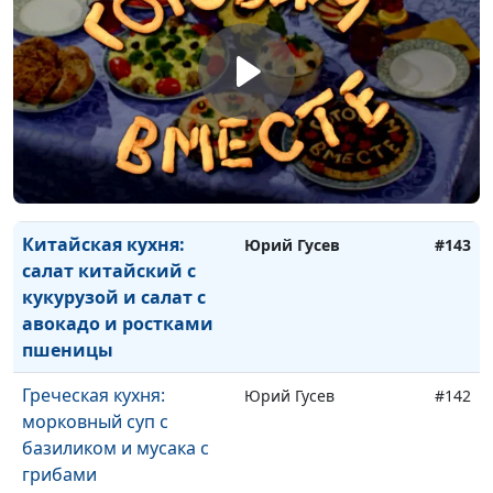
солью
Живая каша, зеленый
Светлана Приписнова
#145
коктейль и ягодные
лавашики
Индонезийская кухня:
Юрий Гусев
#144
гадо-гадо и бананы в
кляре
Китайская кухня:
Юрий Гусев
#143
салат китайский с
кукурузой и салат с
авокадо и ростками
пшеницы
Греческая кухня:
Юрий Гусев
#142
морковный суп с
базиликом и мусака с
грибами