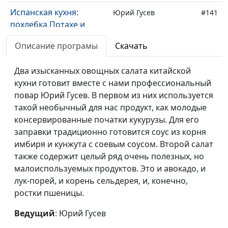
Испанская кухня:
Юрий Гусев
#141
похлебка Потахе и
паэлья с грибами
Описание програмы
Скачать
Корейская кухня:
Юрий Гусев
#140
фрукты под карамелью
Два изысканных овощных салата китайской
и груши печеные с
кухни готовит вместе с нами профессиональный
грецкими орехами
повар Юрий Гусев. В первом из них используется
такой необычный для нас продукт, как молодые
Индийская кухня: салат
Юрий Гусев
#139
консервированные початки кукурузы. Для его
овощной с кус-кусом и
заправки традиционно готовится соус из корня
салат с авокадо
имбиря и кунжута с соевым соусом. Второй салат
также содержит целый ряд очень полезных, но
Болгарская кухня: суп
Юрий Гусев
#138
малоиспользуемых продуктов. Это и авокадо, и
«Боб чорба», гювеч с
лук-порей, и корень сельдерея, и, конечно,
овощами и рисом
ростки пшеницы.
Французская кухня:
Юрий Гусев
#137
Ведущий
: Юрий Гусев
овощной суп «Потаж»,