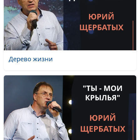
доктор практического
богословия
Всадники Апокалипсиса
Игорь Кириченко,
#637
— как их понимать?
Василий Ничик,
доктор практического
богословия
Духовные практики
Игорь Кириченко,
#636
Дерево жизни
Востока: зачем они нам
Василий Ничик,
доктор практического
богословия
Соблазны: как бороться
Игорь Кириченко,
#635
и победить
Василий Ничик,
доктор практического
богословия
Защитит ли Бог от
Игорь Кириченко,
#634
любой беды
Василий Ничик,