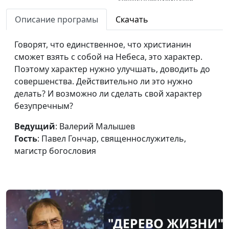
магистр богословия
Описание програмы
Скачать
Как не надо толковать
Валерий Малышев,
#641
Священное Писание
Говорят, что единственное, что христианин
Павел Гончар,
сможет взять с собой на Небеса, это характер.
священнослужитель,
Поэтому характер нужно улучшать, доводить до
магистр богословия
совершенства. Действительно ли это нужно
Открыта ли нам вся
Валерий Малышев,
#640
делать? И возможно ли сделать свой характер
истина о Боге?
Павел Гончар,
безупречным?
священнослужитель,
Ведущий
: Валерий Малышев
магистр богословия
Гость
: Павел Гончар, священнослужитель,
Как отличить
Игорь Кириченко,
#639
магистр богословия
настоящую нужду от
Василий Ничик,
мнимой
доктор практического
богословия
Искусственный
Игорь Кириченко,
#638
интеллект. Что нас
Василий Ничик,
ждет?