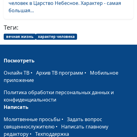
доктор практического
человек в Царство Небесное. Характер - самая
богословия
большая...
Что делать, если мне
Игорь Кириченко,
#629
Теги:
вредят
Василий Ничик,
вечная жизнь
характер человека
доктор практического
богословия
Жизнь христианина в
Игорь Кириченко,
#628
Посмотреть
сети
Василий Ничик,
доктор практического
Онлайн ТВ
•
Архив ТВ программ
•
Мобильное
богословия
приложение
Ушел из церкви. Как
Игорь Кириченко,
#627
Политика обработки персональных данных и
вернуться?
Василий Ничик,
конфиденциальности
доктор практического
Написать
богословия
Молитвенные просьбы
•
Задать вопрос
Законы кармы и законы
Игорь Кириченко,
#626
священнослужителю
•
Написать главному
христианства
Василий Ничик,
редактору
•
Техподдержка