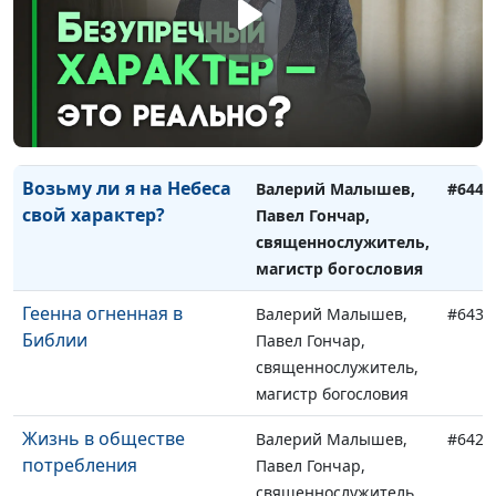
магистр богословия
Зачем нужен
Валерий Малышев,
#645
священник?
Павел Гончар,
священнослужитель,
магистр богословия
Возьму ли я на Небеса
Валерий Малышев,
#644
свой характер?
Павел Гончар,
священнослужитель,
магистр богословия
Геенна огненная в
Валерий Малышев,
#643
Библии
Павел Гончар,
священнослужитель,
магистр богословия
Жизнь в обществе
Валерий Малышев,
#642
потребления
Павел Гончар,
священнослужитель,