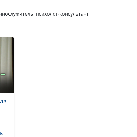
Церковные рит
живая вера
ннослужитель, психолог-консультант
Как защититься
депрессии
Депрессия у
христианина —
грех?
аз
Моя психика и 
в Бога
ть