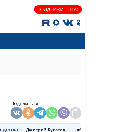
Василий Ничик,
ПОДДЕРЖИТЕ НАС
доктор практического
богословия
ться
Дмитрий Булатов,
#625
Евгений Кафтанов,
священнослужитель,
психолог-консультант
ому —
Дмитрий Булатов,
#624
на?
Евгений Кафтанов,
священнослужитель,
психолог-консультант
Дмитрий Булатов,
#623
Поделиться:
Евгений Кафтанов,
священнослужитель,
психолог-консультант
детокс:
Дмитрий Булатов,
#622