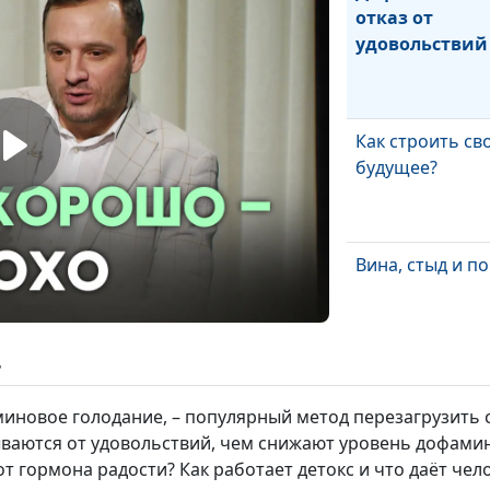
отказ от
удовольствий
Как строить св
будущее?
Вина, стыд и п
ь
Психика и пока
иновое голодание, – популярный метод перезагрузить с
ваются от удовольствий, чем снижают уровень дофамина
т гормона радости? Как работает детокс и что даёт чел