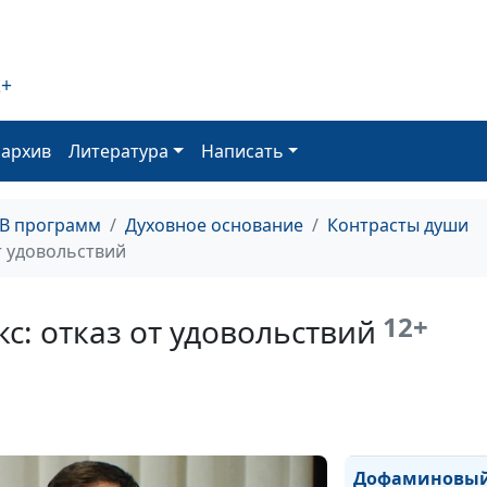
христианства
2+
Надо ли нрави
всем?
оархив
Литература
Написать
ТВ программ
Духовное основание
Контрасты души
Помогать кажд
т удовольствий
долг христиани
12+
: отказ от удовольствий
Гнев в жизни
христианина
Дофаминовый 