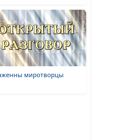
 или
Андрей Юнак, Игорь
#592
Кириченко,
священнослужитель
лядеть
Андрей Юнак, Игорь
#590
ан?
Кириченко,
священнослужитель
ней
Андрей Юнак, Игорь
#589
Кириченко,
аженны миротворцы
священнослужитель
как не
Андрей Юнак, Игорь
#588
я
Кириченко,
священнослужитель
Андрей Юнак, Игорь
#587
дение
Кириченко,
священнослужитель