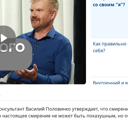
со своим "я"?
Как правильно
себя?
Внутренний и 
человек
ь
онсультант Василий Половинко утверждает, что смирени
о настоящее смирение не может быть показушным, но о
Как поставить 