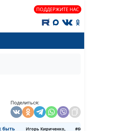
трахи:
Игорь Кириченко,
#603
ПОДДЕРЖИТЕ НАС
Василий Половинко,
психолог-
консультант,
священнослужитель
ни - в
Игорь Кириченко,
#602
Василий Половинко,
психолог-
консультант,
священнослужитель
оявлять
Игорь Кириченко,
#601
Василий Половинко,
Поделиться:
психолог-
консультант,
священнослужитель
к быть
Игорь Кириченко,
#600