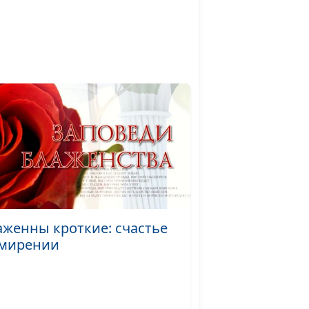
жизни
Василий Половинко,
психолог-
консультант,
священнослужитель
одходит
Андрей Юнак, Игорь
#596
Кириченко,
священнослужитель
оминать
Андрей Юнак, Игорь
#595
?
Кириченко,
священнослужитель
е кумира
Андрей Юнак, Игорь
#594
Кириченко,
аженны кроткие: счастье
священнослужитель
смирении
ая
Андрей Юнак, Игорь
#593
Кириченко,
священнослужитель