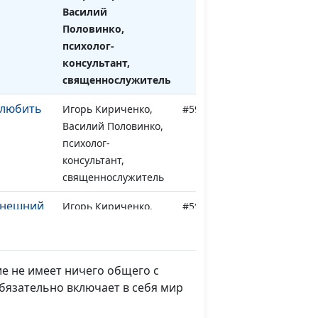
Василий
Половинко,
психолог-
консультант,
священнослужитель
 любить
Игорь Кириченко,
#599
Василий Половинко,
психолог-
консультант,
священнослужитель
внешний
Игорь Кириченко,
#598
Василий Половинко,
психолог-
консультант,
е не имеет ничего общего с
священнослужитель
бязательно включает в себя мир
и
Игорь Кириченко,
#597