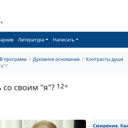
Такие разные с
польза и вред
2+
оархив
Литература
Написать
Перемены в жиз
чем их смысл?
ТВ программ
Духовное основание
Контрасты души
"я"?
12+
 со своим "я"?
Когда и как пр
терпение?
Смирение. Ка