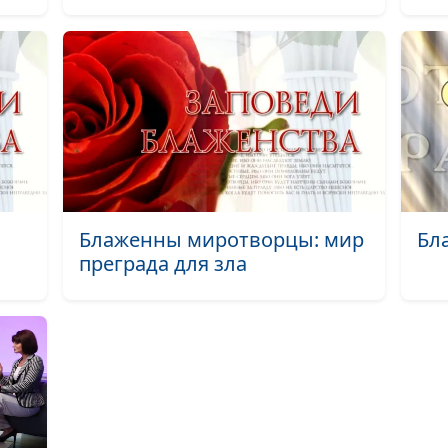
Сказать правду
солгать?
Как должна выг
одежда христи
Апатия - как с 
бороться?
Блаженны миротворцы: мир
Бл
преграда для зла
Верность Богу: 
разочароватьс
Христианство и
интернет: пове
верующего