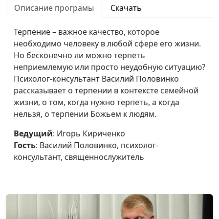
Описание програмы
Скачать
себя?
Василий Половинко,
психолог-
Терпение – важное качество, которое
консультант,
необходимо человеку в любой сфере его жизни.
священнослужитель
Но бесконечно ли можно терпеть
Внутренний и внешний
неприемлемую или просто неудобную ситуацию?
Игорь Кириченко,
#598
человек
Психолог-консультант Василий Половинко
Василий Половинко,
рассказывает о терпении в контексте семейной
психолог-
жизни, о том, когда нужно терпеть, а когда
консультант,
нельзя, о терпении Божьем к людям.
священнослужитель
Как поставить и
Ведущий
: Игорь Кириченко
Игорь Кириченко,
#597
достичь цели жизни
Гость
: Василий Половинко, психолог-
Василий Половинко,
консультант, священнослужитель
психолог-
консультант,
священнослужитель
Какая работа подходит
Андрей Юнак, Игорь
#596
христианину?
Кириченко,