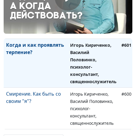
Перемены в жизни - в
Игорь Кириченко,
#602
чем их смысл?
Василий Половинко,
психолог-
консультант,
священнослужитель
Когда и как проявлять
Игорь Кириченко,
#601
терпение?
Василий
Половинко,
психолог-
консультант,
священнослужитель
Смирение. Как быть со
Игорь Кириченко,
#600
своим "я"?
Василий Половинко,
психолог-
консультант,
священнослужитель
Как правильно любить
Игорь Кириченко,
#599