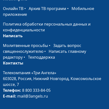
священнослужитель
Онлайн ТВ
•
Архив ТВ программ
•
Мобильное
Зачем я верю, во что я
Андрей Юнак, Игорь
#584
приложение
верю? (вторая часть)
Кириченко,
священнослужитель
Политика обработки персональных данных и
конфиденциальности
Зачем я верю, во что я
Андрей Юнак, Игорь
#583
Написать
верю? (первая часть)
Кириченко,
священнослужитель
Молитвенные просьбы
•
Задать вопрос
священнослужителю
•
Написать главному
Гармония в семье
Андрей Юнак, Игорь
#582
редактору
•
Техподдержка
Кириченко,
Контакты
священнослужитель
Телекомпания «Три Ангела»
Воспитание и
Андрей Юнак, Игорь
#581
603028,
Россия, Нижний Новгород,
Комсомольское
образование Иосифа
Кириченко,
шоссе, 7
священнослужитель
Телефон:
8 800 333-84-05
E-mail:
mail@3angels.ru
Голос совести всегда
Андрей Юнак,
#580
верен?
Максим Каминский,