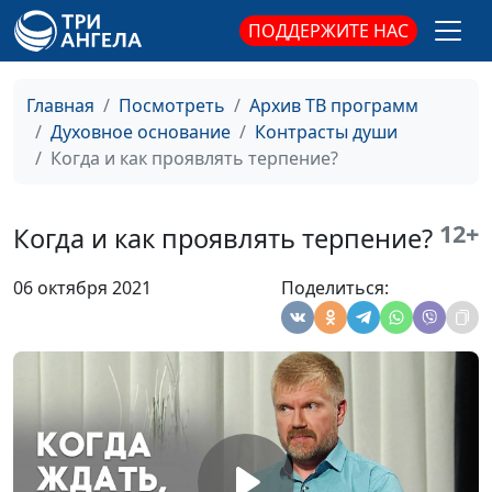
священнослужитель
ПОДДЕРЖИТЕ НАС
О жалости к людям
Игорь Кириченко,
#605
Василий Половинко,
Главная
Посмотреть
Архив ТВ программ
психолог-
Духовное основание
Контрасты души
консультант,
Когда и как проявлять терпение?
священнослужитель
Страхи и фобии: не дай
Игорь Кириченко,
#604
себя запугать
12+
Василий Половинко,
Когда и как проявлять терпение?
психолог-
консультант,
06 октября 2021
Поделиться:
священнослужитель
Такие разные страхи:
Игорь Кириченко,
#603
польза и вред
Василий Половинко,
психолог-
консультант,
священнослужитель