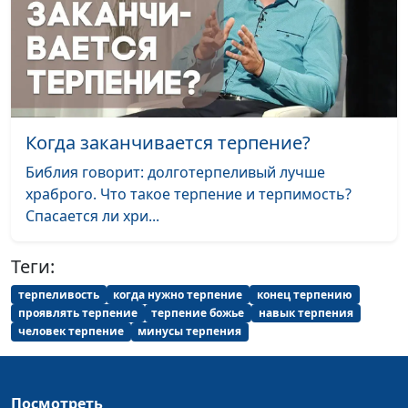
священнослужитель
Апатия - как с ней
Андрей Юнак, Игорь
#589
бороться?
Кириченко,
священнослужитель
Верность Богу: как не
Андрей Юнак, Игорь
#588
Когда заканчивается терпение?
разочароваться
Кириченко,
священнослужитель
Библия говорит: долготерпеливый лучше
храброго. Что такое терпение и терпимость?
Христианство и
Андрей Юнак, Игорь
#587
Спасается ли хри...
интернет: поведение
Кириченко,
верующего
священнослужитель
Теги:
Волонтерство: мотивы и
Андрей Юнак, Игорь
#586
терпеливость
когда нужно терпение
конец терпению
цели
Кириченко,
проявлять терпение
терпение божье
навык терпения
священнослужитель
человек терпение
минусы терпения
Волонтерство: работа,
Андрей Юнак, Игорь
#585
за которую не платят
Кириченко,
Посмотреть