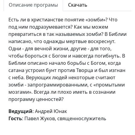
Описание програмы
Скачать
священнослужитель
Перфекционизм -
Андрей Юнак, Павел
#531
Есть ли в христианстве понятие «зомби»? Что
проблема или нет?
Жуков,
под ним подразумевается? Как мы можем
священнослужитель
превратиться в так называемых зомби? В Библии
написано, что однажды мертвые воскреснут.
Встретить смерть
Алексей Бритов,
#516
Одни - для вечной жизни, другие - для того,
спокойно
Андрей Скворцов,
чтобы бороться с Богом и навсегда погибнуть. В
священнослужитель
Библии описано начало борьбы с Богом, когда
сатана устроил бунт против Творца и был изгнан
Нужно ли быть другом
Алексей Бритов,
#515
с неба. Верующих людей некоторые считают
для своего ребенка?
Андрей Скворцов,
зомби - запрограммированными, с «промытыми
священнослужитель
мозгами». Всегда ли плохо иметь в сознании
Религия - для слабаков?
Алексей Бритов,
#514
программу ценностей?
Андрей Скворцов,
Ведущий
: Андрей Юнак
священнослужитель
Гость
: Павел Жуков, священнослужитель
Криптовалюта: в чем
Алексей Бритов,
#513
подвох?
Андрей Скворцов,