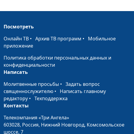
священнослужитель
Как достичь успеха?
Алексей Бритов,
#512
Андрей Скворцов,
Посмотреть
священнослужитель
Онлайн ТВ
•
Архив ТВ программ
•
Мобильное
Зачем думать о смысле
Алексей Бритов,
#511
приложение
жизни?
Андрей Скворцов,
священнослужитель
Политика обработки персональных данных и
конфиденциальности
Неверующие дети
Алексей Бритов,
#510
Написать
священника
Виталий Бахтин,
Молитвенные просьбы
•
Задать вопрос
священнослужитель
священнослужителю
•
Написать главному
Почему христиане
Алексей Бритов,
#509
редактору
•
Техподдержка
проповедуют
Виталий Бахтин,
Контакты
Евангелие?
священнослужитель
Телекомпания «Три Ангела»
Можно ли верующим
Алексей Бритов,
#508
603028,
Россия, Нижний Новгород,
Комсомольское
людям обращаться к
Виталий Бахтин,
шоссе, 7