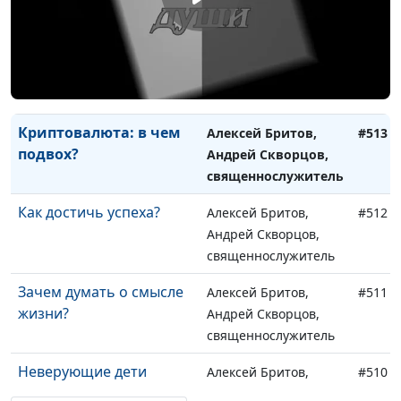
священнослужитель
Религия - для слабаков?
Алексей Бритов,
#514
Андрей Скворцов,
священнослужитель
Криптовалюта: в чем
Алексей Бритов,
#513
подвох?
Андрей Скворцов,
священнослужитель
Как достичь успеха?
Алексей Бритов,
#512
Андрей Скворцов,
священнослужитель
Зачем думать о смысле
Алексей Бритов,
#511
жизни?
Андрей Скворцов,
священнослужитель
Неверующие дети
Алексей Бритов,
#510
священника
Виталий Бахтин,