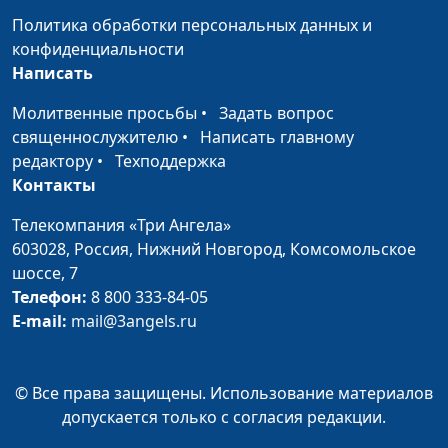
священнослужитель
Политика обработки персональных данных и
конфиденциальности
Всегда ли убийство -
Алексей Бритов,
#504
Написать
грех?
Виталий Бахтин,
священнослужитель
Молитвенные просьбы
•
Задать вопрос
священнослужителю
•
Написать главному
Служба в армии и
Алексей Бритов,
#503
редактору
•
Техподдержка
христианство
Виталий Бахтин,
Контакты
священнослужитель
Телекомпания «Три Ангела»
Духовная музыка
Алексей Бритов,
#502
603028,
Россия, Нижний Новгород,
Комсомольское
Виталий Бахтин,
шоссе, 7
священнослужитель
Телефон:
8 800 333-84-05
Может ли христианин
E-mail:
mail@3angels.ru
Алексей Бритов,
#501
подавать в суд?
Виталий Бахтин,
священнослужитель
© Все права защищены. Использование материалов
Зачем любить
Алексей Бритов,
#500
допускается только с согласия редакции.
«плохого» ближнего?
Виталий Бахтин,