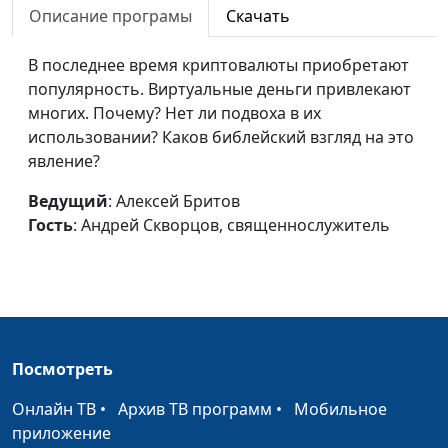
Описание програмы
Скачать
священнослужитель
Почему христиане
Алексей Бритов,
#509
В последнее время криптовалюты приобретают
проповедуют
Виталий Бахтин,
популярность. Виртуальные деньги привлекают
Евангелие?
священнослужитель
многих. Почему? Нет ли подвоха в их
использовании? Каков библейский взгляд на это
Можно ли верующим
Алексей Бритов,
#508
явление?
людям обращаться к
Виталий Бахтин,
врачам?
священнослужитель
Ведущий
: Алексей Бритов
Гость
: Андрей Скворцов, священнослужитель
Можно ли понять
Алексей Бритов,
#507
Библию?
Виталий Бахтин,
священнослужитель
Учение Иисуса Христа
Алексей Бритов,
#506
Виталий Бахтин,
Посмотреть
священнослужитель
Онлайн ТВ
•
Архив ТВ программ
•
Мобильное
Разрешает ли Библия
Алексей Бритов,
#505
приложение
пить алкоголь?
Виталий Бахтин,