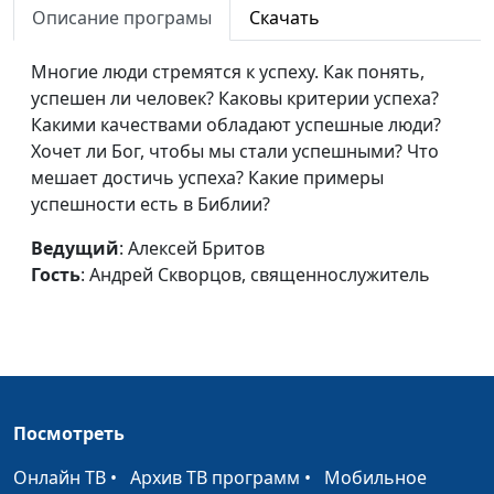
Евангелие?
Описание програмы
Скачать
священнослужитель
Можно ли верующим
Алексей Бритов,
#508
Многие люди стремятся к успеху. Как понять,
людям обращаться к
Виталий Бахтин,
успешен ли человек? Каковы критерии успеха?
врачам?
священнослужитель
Какими качествами обладают успешные люди?
Хочет ли Бог, чтобы мы стали успешными? Что
Можно ли понять
Алексей Бритов,
#507
мешает достичь успеха? Какие примеры
Библию?
Виталий Бахтин,
успешности есть в Библии?
священнослужитель
Ведущий
: Алексей Бритов
Учение Иисуса Христа
Алексей Бритов,
#506
Гость
: Андрей Скворцов, священнослужитель
Виталий Бахтин,
священнослужитель
Разрешает ли Библия
Алексей Бритов,
#505
пить алкоголь?
Виталий Бахтин,
священнослужитель
Посмотреть
Всегда ли убийство -
Алексей Бритов,
#504
Онлайн ТВ
•
Архив ТВ программ
•
Мобильное
грех?
Виталий Бахтин,