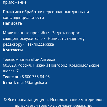
приложение
священнослужитель
Политика обработки персональных данных и
Служба в армии и
Алексей Бритов,
#503
конфиденциальности
христианство
Виталий Бахтин,
Написать
священнослужитель
Молитвенные просьбы
•
Задать вопрос
Духовная музыка
Алексей Бритов,
#502
священнослужителю
•
Написать главному
Виталий Бахтин,
редактору
•
Техподдержка
священнослужитель
Контакты
Может ли христианин
Алексей Бритов,
#501
Телекомпания «Три Ангела»
подавать в суд?
Виталий Бахтин,
603028,
Россия, Нижний Новгород,
Комсомольское
священнослужитель
шоссе, 7
Зачем любить
Телефон:
8 800 333-84-05
Алексей Бритов,
#500
«плохого» ближнего?
E-mail:
mail@3angels.ru
Виталий Бахтин,
священнослужитель
Библия - книга для всех?
Алексей Бритов,
#499
© Все права защищены. Использование материалов
Виталий Бахтин,
допускается только с согласия редакции.