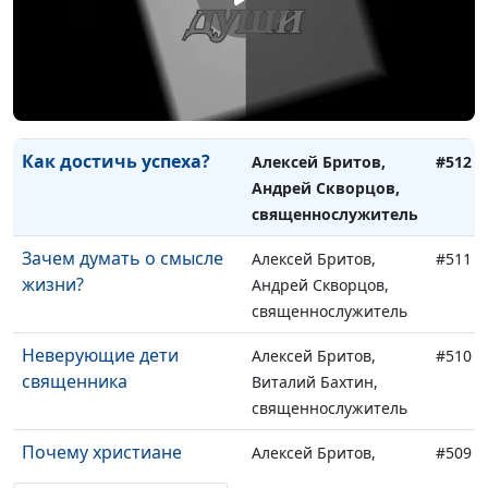
священнослужитель
Криптовалюта: в чем
Алексей Бритов,
#513
подвох?
Андрей Скворцов,
священнослужитель
Как достичь успеха?
Алексей Бритов,
#512
Андрей Скворцов,
священнослужитель
Зачем думать о смысле
Алексей Бритов,
#511
жизни?
Андрей Скворцов,
священнослужитель
Неверующие дети
Алексей Бритов,
#510
священника
Виталий Бахтин,
священнослужитель
Почему христиане
Алексей Бритов,
#509
проповедуют
Виталий Бахтин,