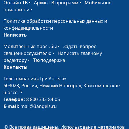
Онлайн ТВ
•
Архив ТВ программ
•
Мобильное
сетей
Евгений Скрипников,
приложение
священнослужитель
Политика обработки персональных данных и
Капелланское служение
Андрей Юнак, Олег
#456
конфиденциальности
Гончаров,
Написать
священнослужитель,
член Совета по
Молитвенные просьбы
•
Задать вопрос
взаимодействию с
священнослужителю
•
Написать главному
религиозными
редактору
•
Техподдержка
объединениями при
Контакты
Президенте РФ
Телекомпания «Три Ангела»
Встречи духовных
Андрей Юнак, Олег
#455
603028,
Россия, Нижний Новгород,
Комсомольское
лидеров
Гончаров,
шоссе, 7
священнослужитель,
Телефон:
8 800 333-84-05
член Совета по
E-mail:
mail@3angels.ru
взаимодействию с
религиозными
объединениями при
© Все права защищены. Использование материалов