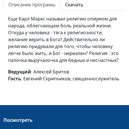
человек понимать
Описание програмы
Скачать
Евгений Скрипников,
Священное Писание?
священнослужитель
Еще Карл Маркс называл религию опиумом для
Зачем ставить цели?
Алексей Бритов,
#461
народа, облегчающем боль реальной жизни.
Евгений Скрипников,
Откуда у человека - тяга к религиозности,
священнослужитель
желание верить в Бога? Действительно ли
религию придумали для того, чтобы человеку
Что плохого в матерных
Алексей Бритов,
#460
легче было жить, и Бог - нереален? Религия - это
словах?
Евгений Скрипников,
палочка-выручалочка для бедных и несчастных?
священнослужитель
Ведущий
: Алексей Бритов
Нужны ли физические
Алексей Бритов,
#459
Гость
: Евгений Скрипников, священнослужитель
упражнения?
Евгений Скрипников,
священнослужитель
Агрессия на дорогах
Алексей Бритов,
#458
Евгений Скрипников,
священнослужитель
Посмотреть
Влияние социальных
Алексей Бритов,
#457