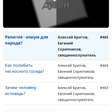
священнослужитель
Хранить чистоту до
Алексей Бритов,
#466
брака: зачем?
Евгений Скрипников,
священнослужитель
Религия - опиум для
Алексей Бритов,
#465
народа?
Евгений
Скрипников,
священнослужитель
Как полюбить
Алексей Бритов,
#464
несносного соседа?
Евгений Скрипников,
священнослужитель
Зачем человеку
Алексей Бритов,
#463
исповедь?
Евгений Скрипников,
священнослужитель
Может ли современный
Алексей Бритов,
#462