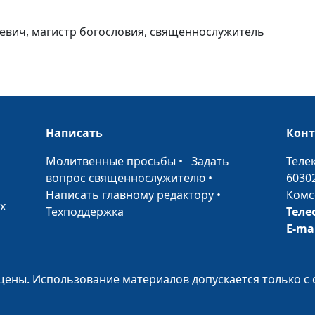
кевич, магистр богословия, священнослужитель
Место общения
или клуб по ин
Написать
Кон
Пост
•
Молитвенные просьбы
•
Задать
Теле
вопрос священнослужителю
•
6030
Написать главному редактору
•
Комс
х
Техподдержка
Теле
E-ma
Разговор с ум
ены. Использование материалов допускается только с 