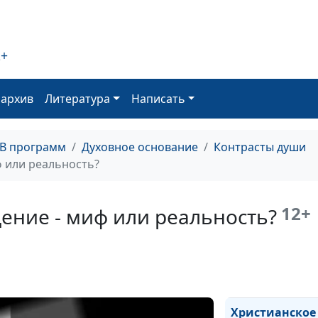
пример для по
или кумир?
2+
Цель: все средс
хороши?
оархив
Литература
Написать
ТВ программ
Духовное основание
Контрасты души
Может ли хрис
ф или реальность?
брать кредит?
12+
ение - миф или реальность?
Бизнес и христ
жизнь: совмест
Христианское