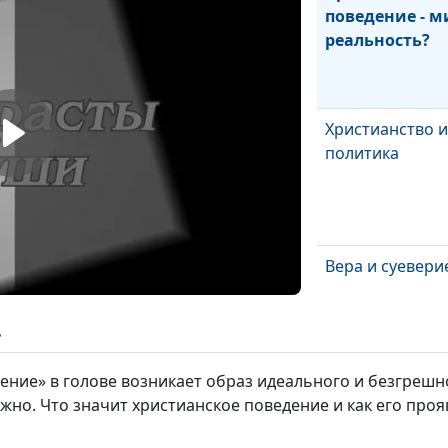
поведение - 
реальность?
Христианство и
политика
Вера и суевери
ь
ение» в голове возникает образ идеального и безгрешно
Ложь во спасе
жно. Что значит христианское поведение и как его проя