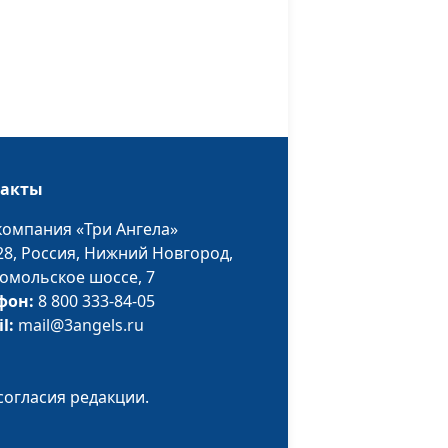
Пацукевич, магистр
богословия,
священнослужитель
 с Богом
Андрей Юнак, Сергей
#425
тересам?
Николаевич
Пацукевич, магистр
богословия,
такты
священнослужитель
компания «Три Ангела»
Андрей Юнак, Сергей
#424
28,
Россия, Нижний Новгород,
Николаевич
омольское шоссе, 7
Пацукевич, магистр
фон:
8 800 333-84-05
богословия,
il:
mail@3angels.ru
священнослужитель
ершим
Андрей Юнак, Сергей
#423
Николаевич
согласия редакции.
Пацукевич, магистр
богословия,