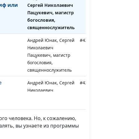
миф или
Сергей Николаевич
Пацукевич, магистр
богословия,
священнослужитель
Андрей Юнак, Сергей
#428
Николаевич
Пацукевич, магистр
богословия,
священнослужитель
е
Андрей Юнак, Сергей
#427
Николаевич
Пацукевич, магистр
богословия,
священнослужитель
го человека. Но, к сожалению,
ние
Андрей Юнак, Сергей
#426
влять, вы узнаете из программы
Николаевич