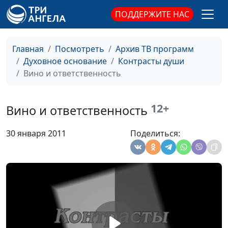
ПОДДЕРЖИТЕ НАС
"За все благодарите"
Александр Шатан,
#352
Виталий Семенович
Бахтин,
Главная
Посмотреть
Архив ТВ программ
священнослужитель
Духовное основание
Контрасты души
Вино и ответственность
Личность как образ
Александр Шатан,
#351
Божий
Николай Синьков,
магистр богословия
12+
Вино и ответственность
Славянофилия
Александр Шатан,
#350
30 января 2011
Поделиться:
Николай Синьков,
магистр богословия
Биометрика веры
Александр Шатан,
#349
Николай Синьков,
магистр богословия
Деньги и
Александр Шатан,
#348
потребительство
Николай Синьков,