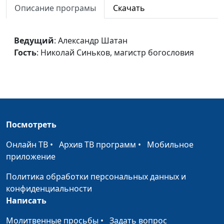
Описание програмы
Скачать
Василий Ничик,
магистр богословия
Оставить ли жизнь?
Ведущий
: Александр Шатан
Александр Шатан,
#342
Гость
: Николай Синьков, магистр богословия
Василий Ничик,
магистр богословия
Смысл прощения
Александр Шатан,
#340
Василий Ничик,
магистр богословия
Посмотреть
Проблема развода
Александр Шатан,
#339
Василий Ничик,
Онлайн ТВ
•
Архив ТВ программ
•
Мобильное
магистр богословия
приложение
Возлюби ближнего
Александр Шатан,
#338
Политика обработки персональных данных и
своего
Василий Ничик,
конфиденциальности
магистр богословия
Написать
Страх Божий
Александр Шатан,
#337
Молитвенные просьбы
•
Задать вопрос