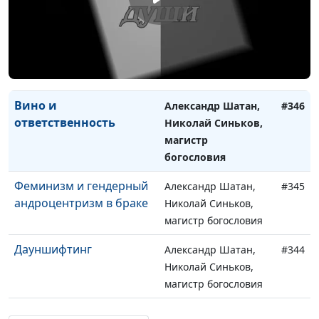
магистр богословия
Сакральный континуум
Александр Шатан,
#347
Николай Синьков,
магистр богословия
Вино и
Александр Шатан,
#346
ответственность
Николай Синьков,
магистр
богословия
Феминизм и гендерный
Александр Шатан,
#345
андроцентризм в браке
Николай Синьков,
магистр богословия
Дауншифтинг
Александр Шатан,
#344
Николай Синьков,
магистр богословия
Развод и христианство
Александр Шатан,
#343